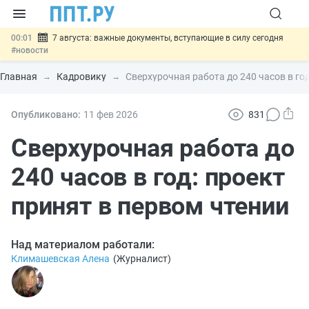
00:01
7 августа: важные документы, вступающие в силу сегодня
#новости
06.08
Минпромторг предложил запретить смешанные лоты
электроники в госзакупках
#новости
Главная
Кадровику
Сверхурочная работа до 240 часов в год
06.08
Подписан указ об отмене спецрежима для вкладов физлиц из
недружественных стран
#новости
06.08
Возврат денег за риелторские услуги при недействительных
Опубликовано:
11 фев
2026
831
сделках: инициатива
#новости
06.08
Важно
Обеспечительный платёж СПОТ могут заменить
Сверхурочная работа до
банковской гарантией
#новости
240 часов в год: проект
принят в первом чтении
Над материалом работали:
Климашевская Алена
(
Журналист
)