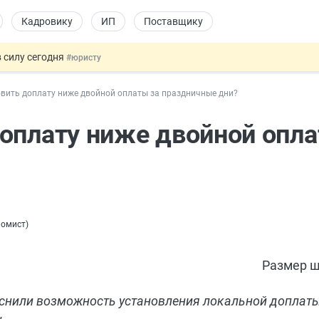
Кадровику
ИП
Поставщику
 силу сегодня
#юристу
х товаров через «Честный знак»
#юристу
вить доплату ниже двойной оплаты за праздничные дни?
в ТК РФ
#кадровику
ах предлагают отменить
#физлицу
оплату ниже двойной опла
овых и ГПХ-отношений
#кадровику
номист
)
Размер ш
снили возможность установления локальной доплаты 