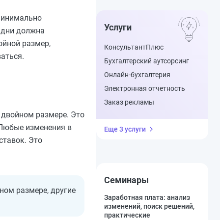
 минимально
Услуги
е дни должна
ойной размер,
КонсультантПлюс
аться.
Бухгалтерский аутсорсинг
Онлайн-бухгалтерия
Электронная отчетность
Заказ рекламы
в двойном размере. Это
 Любые изменения в
Еще 3 услуги
ставок. Это
Семинары
ном размере, другие
Заработная плата: анализ
изменений, поиск решений,
практические