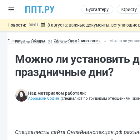
Бухгалтеру
Юристу
Новости:
8 августа: важные документы, вступающие в
00:01
Подписан закон о блокировке продажи опасны
07.08
Главная
Обзоры
Обзоры Онлайнинспекции
Можно ли устано
Опубликовано:
21 мар
та
2025
Дистанционную работу беременных пропишут 
07.08
Госпошлину за устранение ошибок в документ
07.08
Можно ли установить д
Разработают единые критерии труд
07.08
Важно
праздничные дни?
Над материалом работали:
Абрамсон София
(
специалист по трудовым отношениям, эко
Специалисты сайта Онлайнинспекция.рф разъя