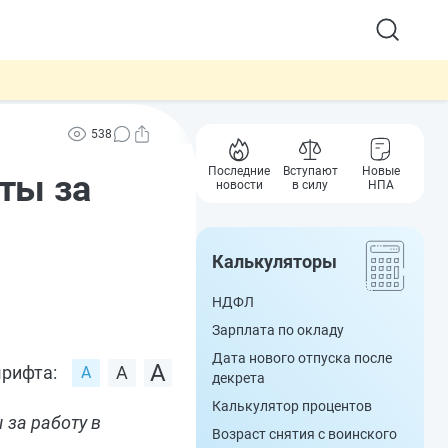
538
Последние
Вступают
Новые
ты за
новости
в силу
НПА
Калькуляторы
НДФЛ
Зарплата по окладу
Дата нового отпуска после
рифта:
декрета
Калькулятор процентов
за работу в
Возраст снятия с воинского