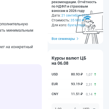
рекомендации. Отчётность
по НДФЛ и страховым
взносам в 2026 году
Дата:
21 сентября 2026
Стоимость:
35 900
₽
дополнительную
Для кого:
бухгалтеру
овать минимальным
Все семинары
вет на конкретный
Курсы валют ЦБ
на 06.08
80.93 ₽
1,07
93.19 ₽
2,31
11.51 ₽
0,14
$