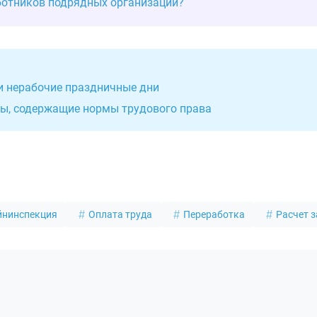
ботников подрядных организаций?
 и нерабочие праздничные дни
ты, содержащие нормы трудового права
йнинспекция
Оплата труда
Переработка
Расчет 