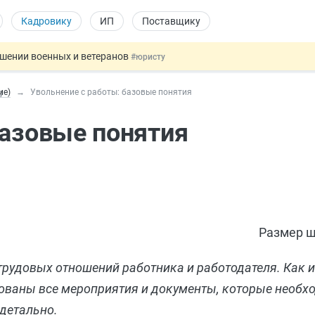
Кадровику
ИП
Поставщику
ошении военных и ветеранов
#юристу
в видеоиграх
#физлицу
ие)
Увольнение с работы: базовые понятия
9
ой итоговой аттестацией
#физлицу
 силу сегодня
#юристу
базовые понятия
овых и ГПХ-отношений
#кадровику
Размер ш
рудовых отношений работника и работодателя. Как и
рованы все мероприятия и документы, которые необх
детально.