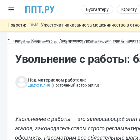
Бухгалтеру
Юристу
Новости:
Ужесточат наказание за мошенничество в отн
10:48
Введут маркировку и идентификацию игроков 
10:00
Главная
Кадровику
Расторжение трудового договора (увольнен
Опубликовано:
22 дек
абря
2017
Обновлено:
12 апр
еля
201
ЕГЭ могут отменить и заменить государственн
09:13
7 августа: важные документы, вступающие в
00:01
Увольнение с работы: 
Разработают единые критерии труд
11:31
Важно
Над материалом работали:
Дидух Юлия
(
Постоянный автор ppt.ru
)
Увольнение с работы — это завершающий этап т
этапов, законодательством строго регламенти
оформить. Рассмотрим все обязательные шаги 