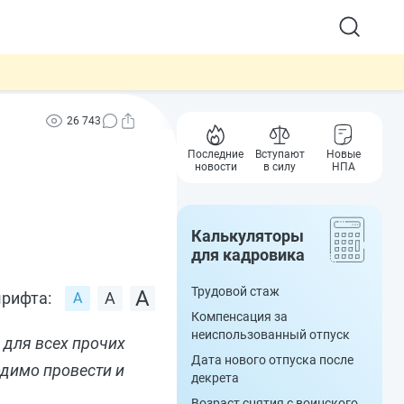
26 743
Последние
Вступают
Новые
новости
в силу
НПА
Калькуляторы
для кадровика
Трудовой стаж
рифта:
Компенсация за
неиспользованный отпуск
 для всех прочих
Дата нового отпуска после
одимо провести и
декрета
Возраст снятия с воинского