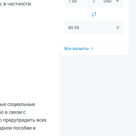
$
о, в частности:
₽
Все валюты
ные социальные
о в связи с
о предупредить всех
одное пособие и