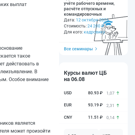
учёте рабочего времени,
аких выплат
расчёте отпускных и
командировочных
Дата:
12 октября 2026
Стоимость:
24 200
₽
Для кого:
кадровику
 основание
Все семинары
скается такое
ет действовать в
олеизъявление. В
Курсы валют ЦБ
на 06.08
ым. Особое внимание
80.93 ₽
1,07
93.19 ₽
2,31
11.51 ₽
0,14
тников является
ателя может произойти