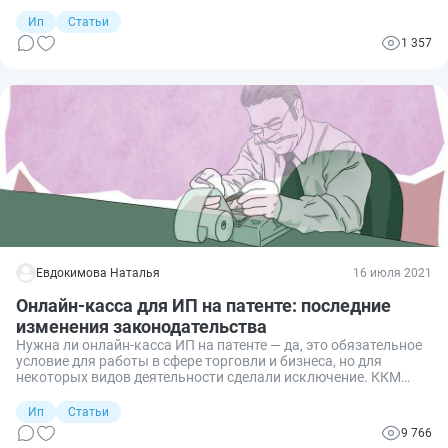
календарных дней после наступления события.
Ип
Статьи
1 357
Евдокимова Наталья
16 июля 2021
Онлайн-касса для ИП на патенте: последние
изменения законодательства
Нужна ли онлайн-касса ИП на патенте — да, это обязательное
условие для работы в сфере торговли и бизнеса, но для
некоторых видов деятельности сделали исключение. ККМ
нового образца передают информацию о расчетах в ФНС в
режиме реального времени.
Ип
Статьи
9 766