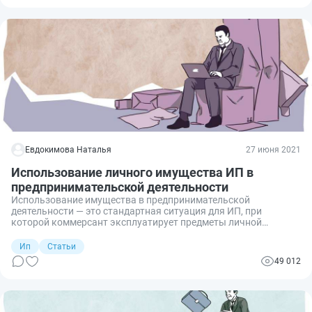
Евдокимова Наталья
27 июня 2021
Использование личного имущества ИП в
предпринимательской деятельности
Использование имущества в предпринимательской
деятельности — это стандартная ситуация для ИП, при
которой коммерсант эксплуатирует предметы личной
собственности в бизнесе. Эксплуатация требует
дополнительных затрат. Проблемы возникают у
Ип
Статьи
коммерсантов на УСНО 15%, ведь ФНС не всегда соглашается
49 012
с коммерсантами по составу расходов. О том, как правильно
эксплуатировать личную собственность в бизнесе,
рассказали налоговики.