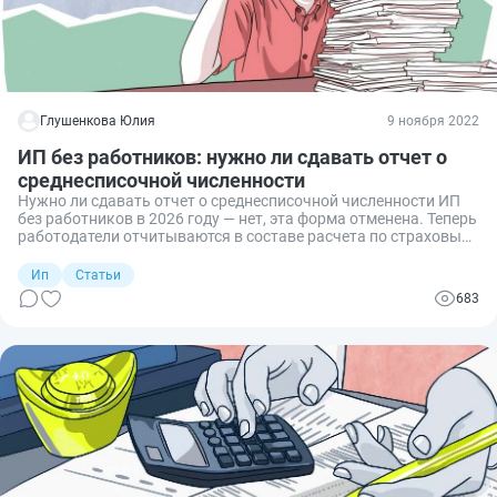
Глушенкова Юлия
9 ноября 2022
ИП без работников: нужно ли сдавать отчет о
среднесписочной численности
Нужно ли сдавать отчет о среднесписочной численности ИП
без работников в 2026 году — нет, эта форма отменена. Теперь
работодатели отчитываются в составе расчета по страховым
взносам, который предприниматель без наемных работников
тоже не сдает.
Ип
Статьи
683