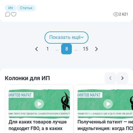
начало 2022 года таких ИП в налоговой статистике 225 000.
Ип
Статьи
2 621
Показать ещё
1
…
8
…
15
Колонки для ИП
Для каких товаров лучше
Полученный патент — н
подходит FBO, а в каких
индульгенция: когда ПС