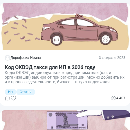
Дорофеева Ирина
3 февраля 2023
Код ОКВЭД такси для ИП в 2026 году
Коды ОКВЭД индивидуальные предприниматели (как и
организации) выбирают при регистрации. Можно добавить их
и в процессе деятельности, бизнес — штука подвижная.
Сегодня поговорим о подборе кода ОКВЭД для такси для ИП и
организаций.
Ип
Статьи
4 407