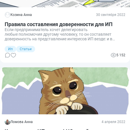
Козина Анна
30 сентября 2022
Правила составления доверенности для ИП
Если предприниматель хочет делегировать
любые полномочия другому человеку, то он составляет
доверенность на представление интересов ИП везде: и в
официальных ведомствах, и в других организациях.
Доверенность оформляется в письменном виде и
Ип
Статьи
в определенных ситуациях требует нотариального заверения.
5 152
Ломова Анна
4 апреля 2022