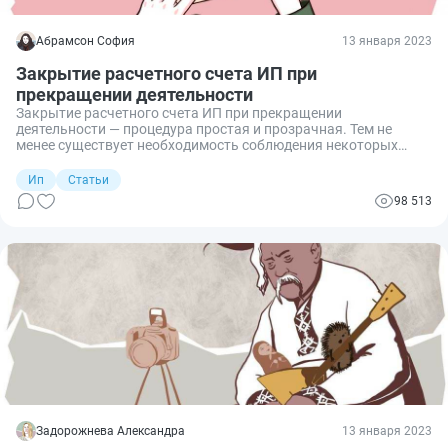
Абрамсон София
13 января 2023
Закрытие расчетного счета ИП при
прекращении деятельности
Закрытие расчетного счета ИП при прекращении
деятельности — процедура простая и прозрачная. Тем не
менее существует необходимость соблюдения некоторых
рекомендаций. Рассмотрим подробнее, зачем и как это
сделать.
Ип
Статьи
98 513
Задорожнева Александра
13 января 2023