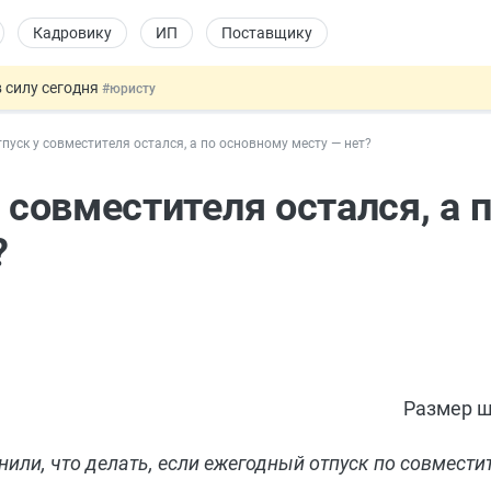
Кадровику
ИП
Поставщику
 силу сегодня
#юристу
 лоты электроники в госзакупках
#заказчику
тпуск у совместителя остался, а по основному месту — нет?
дов физлиц из недружественных стран
#бухгалтеру
йствительных сделках: инициатива
#юристу
 совместителя остался, а 
т заменить банковской гарантией
#бухгалтеру
?
Размер ш
ли, что делать, если ежегодный отпуск по совместит