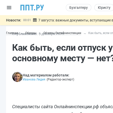
Бухгалтеру
Юристу
Новости:
7 августа: важные документы, вступающие в
00:01
Минпромторг предложил запретить смешанные
06.08
Главная
Обзоры
Обзоры Онлайнинспекции
Как быть, если о
Опубликовано:
5 дек
абря
2025
Подписан указ об отмене спецрежима для вкла
06.08
Возврат денег за риелторские услуги при неде
06.08
Как быть, если отпуск у
Обеспечительный платёж СПОТ могу
06.08
Важно
основному месту — нет
Над материалом работали:
Иванова Лидия
(
Редактор-эксперт
)
Специалисты сайта Онлайнинспекции.рф объясни