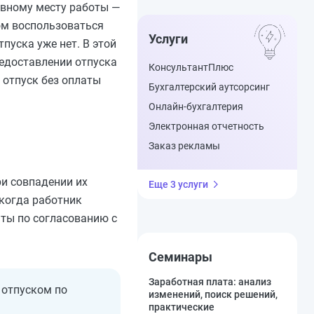
новному месту работы —
ом воспользоваться
Услуги
пуска уже нет. В этой
редоставлении отпуска
КонсультантПлюс
 отпуск без оплаты
Бухгалтерский аутсорсинг
Онлайн-бухгалтерия
Электронная отчетность
Заказ рекламы
ри совпадении их
Еще 3 услуги
 когда работник
аты по согласованию с
Семинары
Заработная плата: анализ
 отпуском по
изменений, поиск решений,
практические