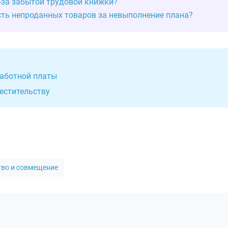
з-за забытой трудовой книжки?
ть непроданных товаров за невыполнение плана?
работной платы
местительству
тво и совмещение