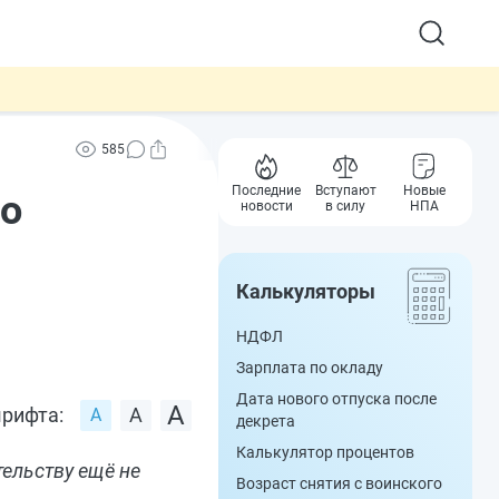
585
Последние
Вступают
Новые
по
новости
в силу
НПА
Калькуляторы
НДФЛ
Зарплата по окладу
Дата нового отпуска после
рифта:
декрета
Калькулятор процентов
ельству ещё не
Возраст снятия с воинского