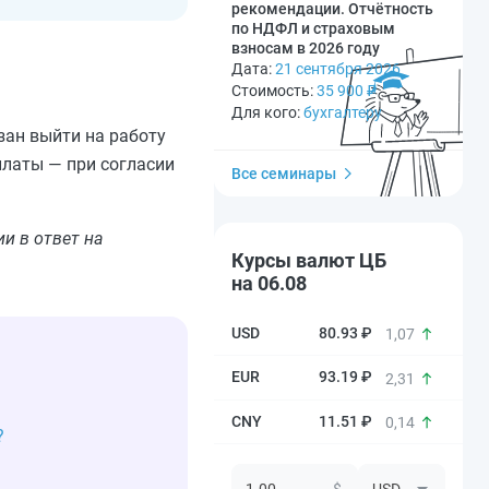
рекомендации. Отчётность
по НДФЛ и страховым
взносам в 2026 году
Дата:
21 сентября 2026
Стоимость:
35 900
₽
Для кого:
бухгалтеру
зан выйти на работу
платы — при согласии
Все семинары
и в ответ на
Курсы валют ЦБ
на 06.08
80.93 ₽
1,07
93.19 ₽
2,31
11.51 ₽
0,14
?
$