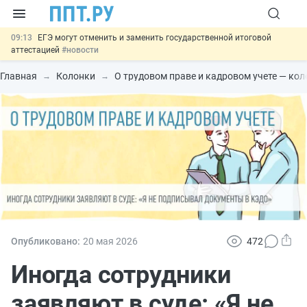
09:13
ЕГЭ могут отменить и заменить государственной итоговой
аттестацией
#новости
00:01
7 августа: важные документы, вступающие в силу сегодня
#новости
Главная
Колонки
О трудовом праве и кадровом учете — ко
06.08
Минпромторг предложил запретить смешанные лоты
электроники в госзакупках
#новости
06.08
Подписан указ об отмене спецрежима для вкладов физлиц из
недружественных стран
#новости
06.08
Важно
Обеспечительный платёж СПОТ могут заменить
банковской гарантией
#новости
Опубликовано:
20 мая 2026
472
Иногда сотрудники
заявляют в суде: «Я не