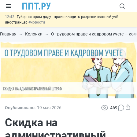
12:42
Губернаторам дадут право вводить разрешительный учёт
иностранцев
#новости
12:05
ФНС изменит правила рассмотрения жалоб на налоговые
органы
#новости
Главная
Колонки
О трудовом праве и кадровом учете — ко
11:31
Важно
Разработают единые критерии трудовых и ГПХ-
отношений
#новости
10:48
Ужесточат наказание за мошенничество в отношении военных и
ветеранов
#новости
13:16
Могут разрешить использование персональных данных россиян
для обучения ИИ
#новости
Опубликовано:
19 мая 2026
469
Скидка на
административный