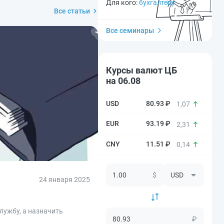
Для кого:
бухгалтеру
Все статьи
Все семинары
Курсы валют ЦБ
на 06.08
80.93 ₽
1,07
93.19 ₽
2,31
11.51 ₽
0,14
$
24 января 2025
лужбу, а назначить
₽