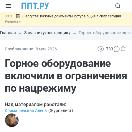
00:01
6 августа: важные документы, вступающие в силу сегодня
#новости
05.08
Обновили сообщения НПФ о договорах НПО и долгосрочных
сбережений
#новости
Главная
Заказчику/поставщику
Горное оборудование вклю
05.08
Мигрантам с судимостью запретят получать ВНЖ и
гражданство: закон подписан
#новости
05.08
Систему страхования вкладов распространили на электронные
Опубликовано:
8 мая 2026
733
кошельки
#новости
05.08
Важно
Подписан закон об упрощении госзакупок по 44-ФЗ
Горное оборудование
#новости
включили в ограничения
по нацрежиму
Над материалом работали:
Климашевская Алена
(
Журналист
)