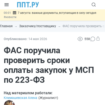
00:01
7 августа: важные документы, вступающие в силу сегодня
#новости
06.08
Минпромторг предложил запретить смешанные лоты
электроники в госзакупках
#новости
Главная
Заказчику/поставщику
ФАС поручила проверить с
06.08
Подписан указ об отмене спецрежима для вкладов физлиц из
недружественных стран
#новости
06.08
Возврат денег за риелторские услуги при недействительных
Опубликовано:
14 мая 2026
558
сделках: инициатива
#новости
06.08
Важно
Обеспечительный платёж СПОТ могут заменить
ФАС поручила
банковской гарантией
#новости
проверить сроки
оплаты закупок у МСП
по 223-ФЗ
Над материалом работали:
Климашевская Алена
(
Журналист
)