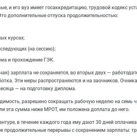
ые, и его вуз имеет госаккредитацию, трудовой кодекс ус
Это дополнительные отпуска продолжительностью:
ых курсах;
оследующих (на сессию);
ома и прохождение ГЭК.
ая) зарплата не сохраняется, во вторых двух — работода
аботка. Эти меры распространяются и на заочников. Очни
месяца — на подготовку диплома.
одимость, разрешено сокращать рабочую неделю на семь ч
ли эта сумма ниже МРОТ, им положена доплата до него.
антуре, в течение каждого года ему дают 30 дней оплачива
ее продолжительные перерывы с сохранением зарплаты: т