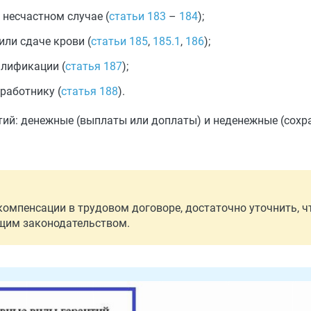
 несчастном случае (
статьи 183
–
184
);
ли сдаче крови (
статьи 185
,
185.1
,
186
);
алификации (
статья 187
);
работнику (
статья 188
).
ий: денежные (выплаты или доплаты) и неденежные (сохра
компенсации в трудовом договоре, достаточно уточнить, ч
ющим законодательством.