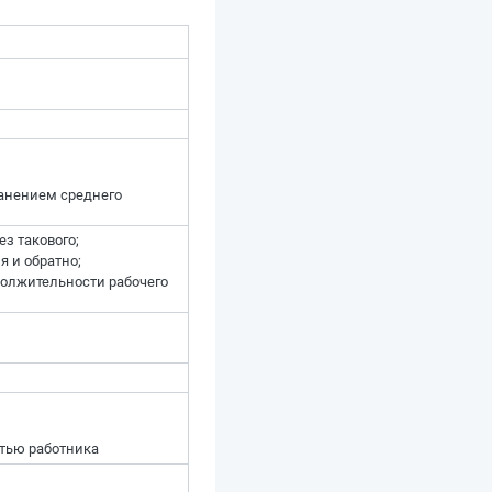
ранением среднего
з такового;
я и обратно;
должительности рабочего
ртью работника