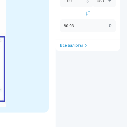
$
₽
Все валюты