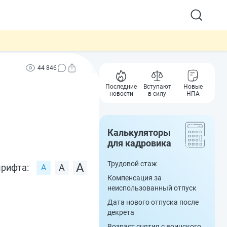
44 846
Последние
Вступают
Новые
новости
в силу
НПА
Калькуляторы
для кадровика
Трудовой стаж
рифта:
Компенсация за
неиспользованный отпуск
Дата нового отпуска после
декрета
Возраст снятия с воинского