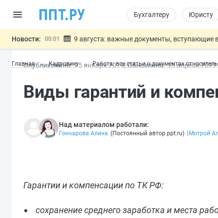
Бухгалтеру
Юристу
Новости:
9 августа: важные документы, вступающие в
00:01
Подписан закон о блокировке продажи опасны
07.08
Главная
Кадровику
Работа: все статьи о документах относител
Опубликовано:
25 янв
аря
2019
Обновлено:
13 апр
еля
2021
Дистанционную работу беременных пропишут 
07.08
Госпошлину за устранение ошибок в документ
07.08
Виды гарантий и компе
Разработают единые критерии труд
07.08
Важно
Над материалом работали:
|
Гончарова Алина
(
Постоянный автор ppt.ru
)
Мотрой А
Гарантии и компенсации по ТК РФ:
сохранение среднего заработка и места раб