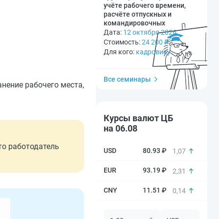
учёте рабочего времени,
расчёте отпускных и
командировочных
Дата:
12 октября 2026
Стоимость:
24 200
₽
Для кого:
кадровику
Все семинары
нение рабочего места,
Курсы валют ЦБ
на 06.08
то работодатель
80.93 ₽
1,07
93.19 ₽
2,31
11.51 ₽
0,14