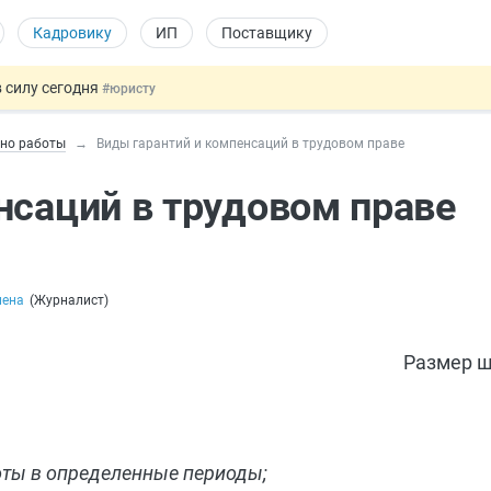
Кадровику
ИП
Поставщику
 силу сегодня
#юристу
х товаров через «Честный знак»
#юристу
ьно работы
Виды гарантий и компенсаций в трудовом праве
в ТК РФ
#кадровику
ах предлагают отменить
#физлицу
нсаций в трудовом праве
овых и ГПХ-отношений
#кадровику
лена
(
Журналист
)
Размер ш
оты в определенные периоды;