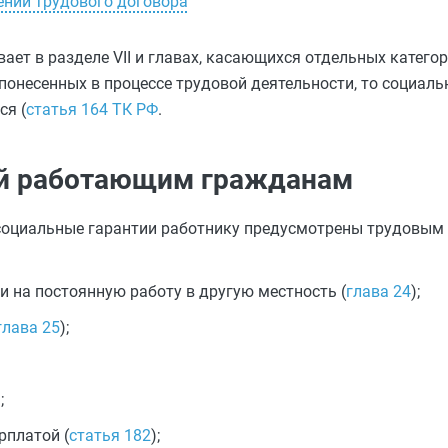
ении трудового договора
ет в разделе VII и главах, касающихся отдельных категор
онесенных в процессе трудовой деятельности, то социаль
ся (
статья 164 ТК РФ
.
ий работающим гражданам
 социальные гарантии работнику предусмотрены трудовым
 на постоянную работу в другую местность (
глава 24
);
глава 25
);
;
рплатой (
статья 182
);