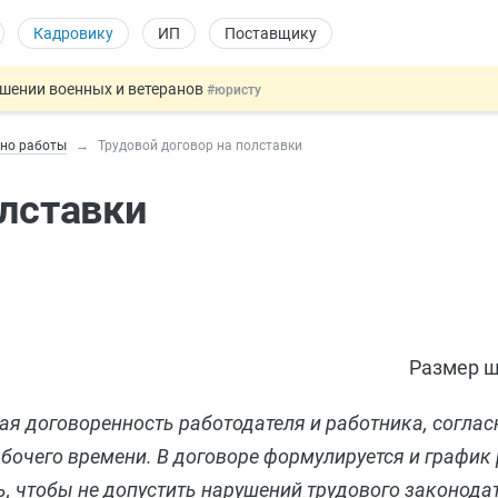
Кадровику
ИП
Поставщику
ошении военных и ветеранов
#юристу
в видеоиграх
#физлицу
ьно работы
Трудовой договор на полставки
ой итоговой аттестацией
#физлицу
 силу сегодня
#юристу
олставки
овых и ГПХ-отношений
#кадровику
Размер ш
ая договоренность работодателя и работника, соглас
бочего времени. В договоре формулируется и график
ь, чтобы не допустить нарушений трудового законода