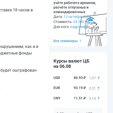
учёте рабочего времени,
расчёте отпускных и
тавке 18 часов в
командировочных
Дата:
12 октября 2026
Стоимость:
24 200
₽
Для кого:
кадровику
Все семинары
нарушением, как и в
бюджетные фонды
Курсы валют ЦБ
на 06.08
н будет оштрафован
80.93 ₽
1,07
:
93.19 ₽
2,31
11.51 ₽
0,14