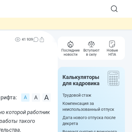
41 939
Последние
Вступают
Новые
новости
в силу
НПА
Калькуляторы
для кадровика
Трудовой стаж
рифта:
Компенсация за
неиспользованный отпуск
но которой работник
Дата нового отпуска после
 работы такого
декрета
тельства.
Возраст снятия с воинского