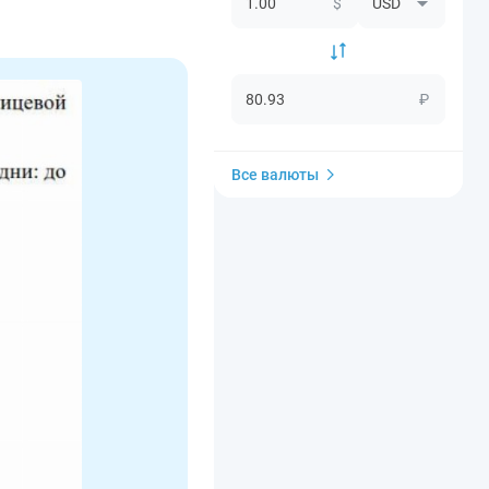
$
₽
Все валюты