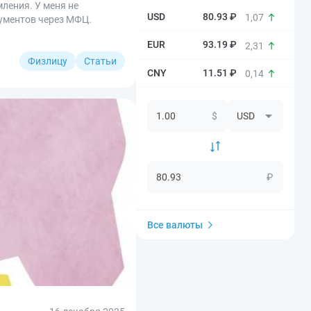
ления. У меня не
80.93 ₽
1,07
кументов через МФЦ.
93.19 ₽
2,31
Физлицу
Статьи
11.51 ₽
0,14
$
₽
Все валюты