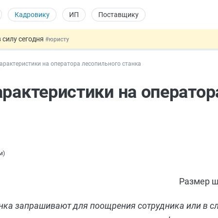
Кадровику
ИП
Поставщику
 силу сегодня
#юристу
х товаров через «Честный знак»
#юристу
арактеристики на оператора лесопильного станка
в ТК РФ
#кадровику
ах предлагают отменить
#физлицу
арактеристики на оператор
овых и ГПХ-отношений
#кадровику
м
)
Размер ш
анка запрашивают для поощрения сотрудника или в с