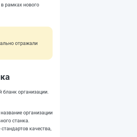
 в рамках нового
еально отражали
нка
й бланк организации.
я название организации
ного станка.
 стандартов качества,