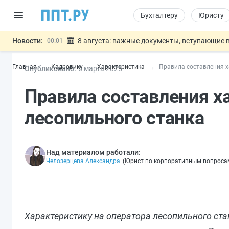
Бухгалтеру
Юристу
Новости:
8 августа: важные документы, вступающие в
00:01
Подписан закон о блокировке продажи опасны
07.08
Главная
Кадровику
Характеристика
Правила составления х
Опубликовано:
6 мар
та
2025
Дистанционную работу беременных пропишут 
07.08
Госпошлину за устранение ошибок в документ
07.08
Правила составления х
Разработают единые критерии труд
07.08
Важно
лесопильного станка
Над материалом работали:
Челозерцева Александра
(
Юрист по корпоративным вопроса
Характеристику на оператора лесопильного ст