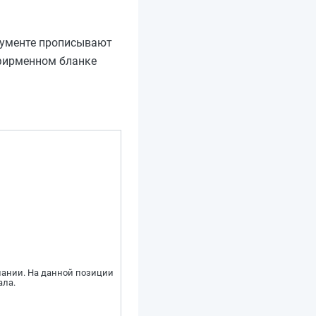
кументе прописывают
 фирменном бланке
пании. На данной позиции
ала.