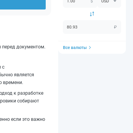
$
₽
я перед документом.
Все валюты
 с
бычно является
о времени.
одход к разработке
адровики собирают
енно если это важно