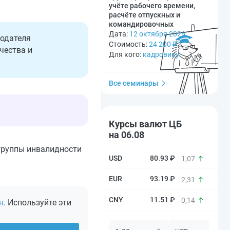
учёте рабочего времени,
расчёте отпускных и
командировочных
Дата:
12 октября 2026
тодателя
Стоимость:
24 200
₽
чества и
Для кого:
кадровику
Все семинары
Курсы валют ЦБ
на 06.08
группы инвалидности
80.93 ₽
1,07
93.19 ₽
2,31
11.51 ₽
0,14
н
. Используйте эти