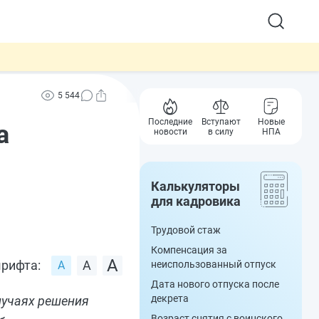
5 544
Последние
Вступают
Новые
а
новости
в силу
НПА
Калькуляторы
для кадровика
Трудовой стаж
Компенсация за
рифта:
неиспользованный отпуск
Дата нового отпуска после
декрета
лучаях решения
Возраст снятия с воинского