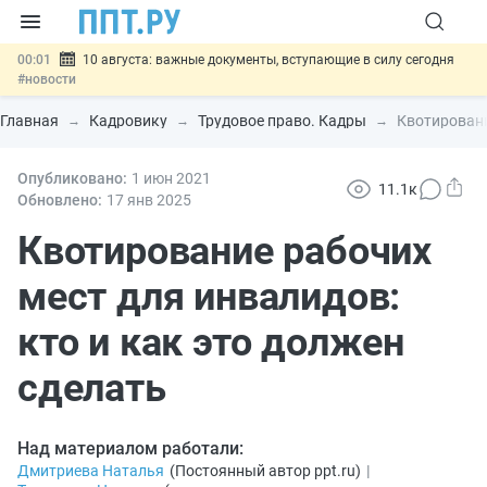
00:01
10 августа: важные документы, вступающие в силу сегодня
#новости
07.08
Подписан закон о блокировке продажи опасных товаров через
«Честный знак»
#новости
Главная
Кадровику
Трудовое право. Кадры
Квотировани
07.08
Дистанционную работу беременных пропишут в ТК РФ
#новости
07.08
Опубликовано:
Госпошлину за устранение ошибок в документах предлагают
1 июн
2021
11.1к
отменить
#новости
Обновлено:
17 янв
2025
07.08
Важно
Разработают единые критерии трудовых и ГПХ-
отношений
Квотирование рабочих
#новости
мест для инвалидов:
кто и как это должен
сделать
Над материалом работали:
Дмитриева Наталья
(
Постоянный автор ppt.ru
)
|