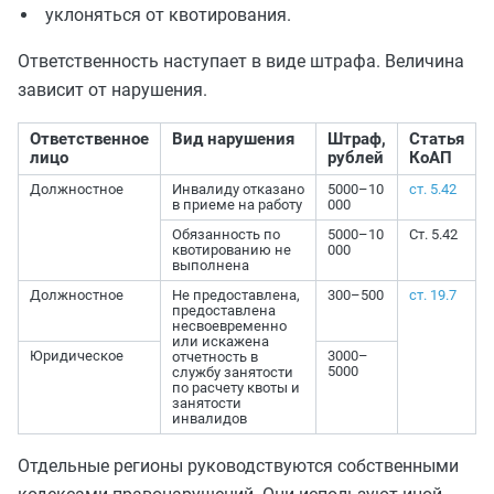
уклоняться от квотирования.
Ответственность наступает в виде штрафа. Величина
зависит от нарушения.
Ответственное
Вид нарушения
Штраф,
Статья
лицо
рублей
КоАП
Должностное
Инвалиду отказано
5000–10
ст. 5.42
в приеме на работу
000
Обязанность по
5000–10
Ст. 5.42
квотированию не
000
выполнена
Должностное
Не предоставлена,
300–500
ст. 19.7
предоставлена
несвоевременно
или искажена
Юридическое
3000–
отчетность в
5000
службу занятости
по расчету квоты и
занятости
инвалидов
Отдельные регионы руководствуются собственными