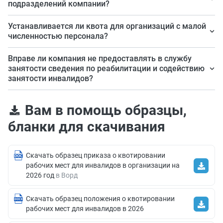
подразделений компании?
Численность работников в целях расчета квоты для
Устанавливается ли квота для организаций с малой
приема на работу инвалидов определяется из
численностью персонала?
среднесписочной численности без учета работников
В законе не сказано про квоты для приема на работу
Вправе ли компания не предоставлять в службу
филиалов и представительств организации,
инвалидов для организации с численностью менее 35
занятости сведения по реабилитации и содействию
расположенных в других субъектах РФ (Федеральный
занятости инвалидов?
человек (ст. 38 Федеральный закон от 12.12.2023 №
закон от 12.12.2023 № 565-ФЗ). Для филиалов и
565-ФЗ).
Работодатели обязаны предоставлять эту
представительств организации, находящихся в других
Вам в помощь образцы,
информацию в службу занятости ежемесячно (ст. 53
регионах, квота устанавливается отдельно.
Федерального закона от 12.12.2023 № 565-ФЗ ).
бланки для скачивания
Скачать образец приказа о квотировании
рабочих мест для инвалидов в организации на
2026 год
в Ворд
Скачать образец положения о квотировании
рабочих мест для инвалидов в 2026