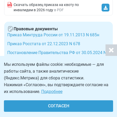
Скачать образец приказа на квоту по
инвалидам в 2026 году
в PDF
Правовые документы
Приказ Минтруда России от 19.11.2013 N 685н
Приказ Росстата от 22.12.2023 N 678
Постановление Правительства РФ от 30.05.2024 N
709
Мы используем файлы cookie: необходимые — для
Приказ Минтруда России от 09.08.2024 N 399
работы сайта, а также аналитические
Приказ Минтруда России от 12.11.2024 N 614
(Яндекс.Метрика) для сбора статистики.
Нажимая «Согласен», вы подтверждаете согласие на
Федеральный закон от 24.11.1995 N 181-ФЗ
их использование.
Подробнее
Статья 19.7 КОАП РФ. Непредставление сведений
(информации)
СОГЛАСЕН
Статья 5.42 КОАП РФ. Нарушение прав инвалидов в
области трудоустройства и занятости