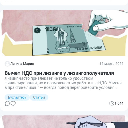
Лунина Мария
16 марта 2026
Вычет НДС при лизинге у лизингополучателя
Лизинг часто привлекает не только удобством
финансирования, но и возможностью работать с НДС. У меня
в практике лизинг — всегда повод перепроверить условия
договора, график платежей и счета-фактуры, чтобы вовремя
заявить вычет НДС. Расскажу, как лизингополучателю
Бухгалтеру
Статьи
вернуть НДС без лишних рисков.
1 644