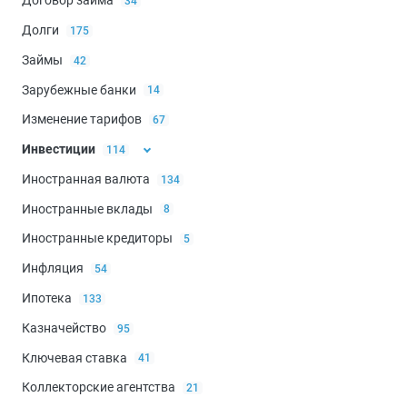
Договор займа
34
Бюджетные правоотношения
61
Долги
175
Бюджетный кодекс
24
Займы
42
Зарубежные банки
14
Изменение тарифов
67
Инвестиции
114
Иностранная валюта
134
ИИС — индивидуальный инвестиционный счет
19
Иностранные вклады
8
Инвестиционные проекты
75
Иностранные кредиторы
5
Капитальные вложения
14
Инфляция
54
Ипотека
133
Казначейство
95
Ключевая ставка
41
Коллекторские агентства
21