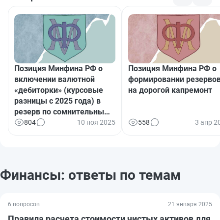
Позиция Минфина РФ о
Позиция Минфина РФ о
включении валютной
формировании резерво
«дебиторки» (курсовые
на дорогой капремонт
разницы с 2025 года) в
резерв по сомнительным
долгам
804
10 ноя 2025
558
3 апр 2
Финансы: ответы по темам
6 вопросов
21 января 2025
Правила расчета стоимости чистых активов для