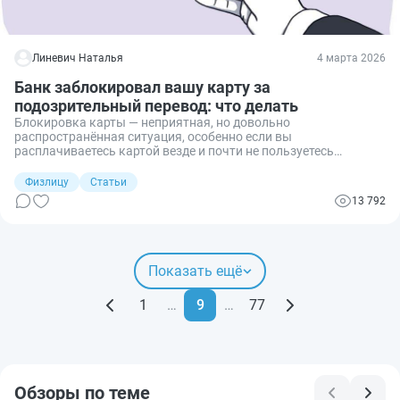
Линевич Наталья
4 марта 2026
Банк заблокировал вашу карту за
подозрительный перевод: что делать
Блокировка карты — неприятная, но довольно
распространённая ситуация, особенно если вы
расплачиваетесь картой везде и почти не пользуетесь
наличными. Разберём, за какие операции банк чаще всего
блокирует карту или счёт, как снять блокировку, сколько это
Физлицу
Статьи
занимает времени и как действовать, если разблокировать
13 792
карту не получается.
Показать ещё
1
…
9
…
77
Обзоры по теме