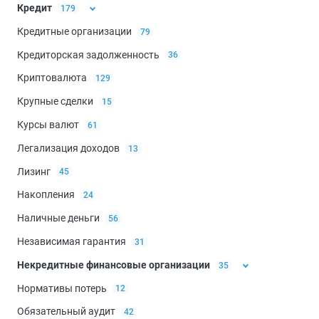
Кредит
179
Кредитные организации
79
Заёмщики
25
Кредиторская задолженность
36
Кредитная история
41
Криптовалюта
129
Кредитные каникулы
20
Крупные сделки
15
Курсы валют
61
Легализация доходов
13
Лизинг
45
Накопления
24
Наличные деньги
56
Независимая гарантия
31
Некредитные финансовые организации
35
Нормативы потерь
12
Микрофинансовые организации
34
Обязательный аудит
42