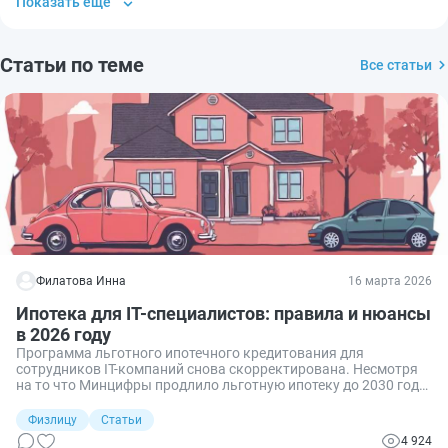
Показать еще
Статьи по теме
Все статьи
Филатова Инна
16 марта 2026
Ипотека для IT-специалистов: правила и нюансы
в 2026 году
Программа льготного ипотечного кредитования для
сотрудников IT-компаний снова скорректирована. Несмотря
на то что Минцифры продлило льготную ипотеку до 2030 года,
выдача таких ипотечных кредитов теперь ещё жёстче
привязана к аккредитации компании-работодателя.
Физлицу
Статьи
Разбираемся в тонкостях выдачи ипотеки IT-специалистам.
4 924