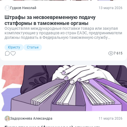
Гудков Николай
13 марта 2026
Штрафы за несвоевременную подачу
статформы в таможенные органы
Осуществляя международные поставки товара или закупая
комплектующие у продавцов из стран ЕАЭС, предприниматели
должны подавать в Федеральную таможенную службу
сведения о совершаемых сделках. Разбираемся, какие
статформы и в какие сроки должны быть переданы, а также
Юристу
Статьи
какая ответственность наступит за их непредставление.
7 615
Задорожнева Александра
11 марта 2026