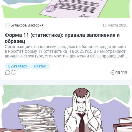
Булахова Виктория
16 марта 2026
Форма 11 (статистика): правила заполнения и
образец
Организации с основными фондами на балансе представляют
в Росстат форму 11 (статистика) за 2025 год. В нем отражают
данные о структуре, стоимости и движении ОС за прошедший
отчетный период. Сведения подают ежегодно с 15 февраля по
1 апреля.
Бухгалтеру
Статьи
18 119