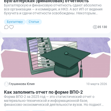
Бухгалтерская (финансовая) отчетность
Бухгалтерскую и финансовую отчетность сдают абсолютно
все организации — и коммерция, и НКО. А вот ИП от ведения
бухучета и сдачи отчетности освобождены. Некоторым
компаниям можно сдавать упрощенные отчеты. Разбираемся
в нюансах.
Бухгалтеру
Статьи
35 130
Глушенкова Юлия
10 марта 2026
Как заполнить отчет по форме ВПО-2
Форма ВПО-2 за 2025 год — это статистический отчет о
материально-технической и информационной базе,
финансово-экономической деятельности вузов. Но подают
его исключительно в Министерство науки и высшего