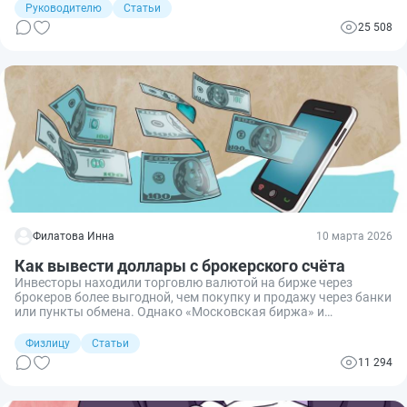
образования.
Руководителю
Статьи
25 508
Филатова Инна
10 марта 2026
Как вывести доллары с брокерского счёта
Инвесторы находили торговлю валютой на бирже через
брокеров более выгодной, чем покупку и продажу через банки
или пункты обмена. Однако «Московская биржа» и
«Национальный клиринговый центр», входящий в группу
«Мосбиржи», подпали под санкции США, которые ограничили
Физлицу
Статьи
их деятельность. Эти изменения привели к приостановке
11 294
торгов валютами, такими, как доллар США и евро, что
усложнило процесс вывода валюты с брокерских счетов.
Разбираемся.