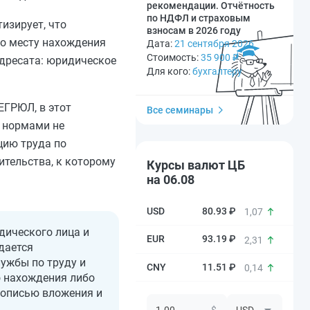
рекомендации. Отчётность
по НДФЛ и страховым
тизирует, что
взносам в 2026 году
по месту нахождения
Дата:
21 сентября 2026
Стоимость:
35 900
₽
адресата: юридическое
Для кого:
бухгалтеру
ЕГРЮЛ, в этот
Все семинары
я нормами не
цию труда по
тельства, к которому
Курсы валют ЦБ
на 06.08
80.93 ₽
1,07
дического лица и
93.19 ₽
2,31
дается
ужбы по труду и
11.51 ₽
0,14
о нахождения либо
 описью вложения и
$