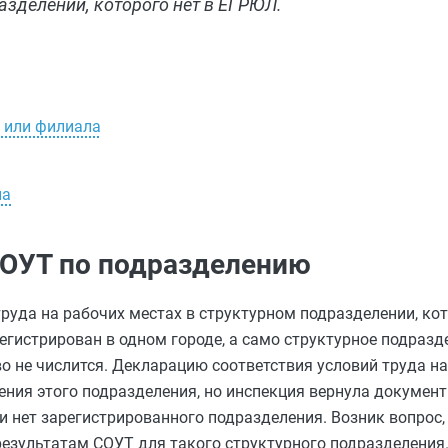
азделении, которого нет в ЕГРЮЛ.
я или филиала
ла
СОУТ по подразделению
руда на рабочих местах в структурном подразделении, ко
регистрирован в одном городе, а само структурное подраз
о не числится. Декларацию соответствия условий труда н
ения этого подразделения, но инспекция вернула докумен
ии нет зарегистрированного подразделения. Возник вопрос
езультатам СОУТ для такого структурного подразделения