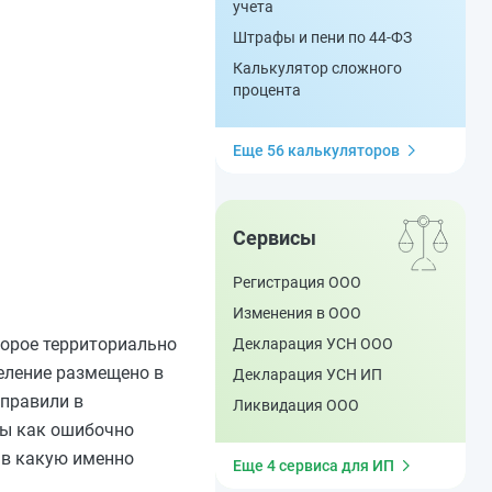
учета
Штрафы и пени по 44-ФЗ
Калькулятор сложного
процента
Еще 56 калькуляторов
Сервисы
Регистрация ООО
Изменения в ООО
торое территориально
Декларация УСН ООО
деление размещено в
Декларация УСН ИП
аправили в
Ликвидация ООО
ты как ошибочно
, в какую именно
Еще 4 сервиса для ИП
.