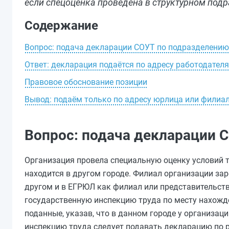
если спецоценка проведена в структурном подр
Содержание
Вопрос: подача декларации СОУТ по подразделению
Ответ: декларация подаётся по адресу работодател
Правовое обоснование позиции
Вывод: подаём только по адресу юрлица или филиа
Вопрос: подача декларации 
Организация провела специальную оценку условий т
находится в другом городе. Филиал организации за
другом и в ЕГРЮЛ как филиал или представительств
государственную инспекцию труда по месту нахожд
поданные, указав, что в данном городе у организац
инспекцию труда следует подавать декларацию по р