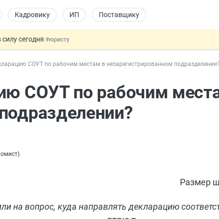
Кадровику
ИП
Поставщику
 силу сегодня
#юристу
 лоты электроники в госзакупках
#заказчику
кларацию СОУТ по рабочим местам в незарегистрированном подразделении
дов физлиц из недружественных стран
#бухгалтеру
йствительных сделках: инициатива
#юристу
ию СОУТ по рабочим мест
т заменить банковской гарантией
#бухгалтеру
 подразделении?
номист
)
Размер ш
и на вопрос, куда направлять декларацию соответст