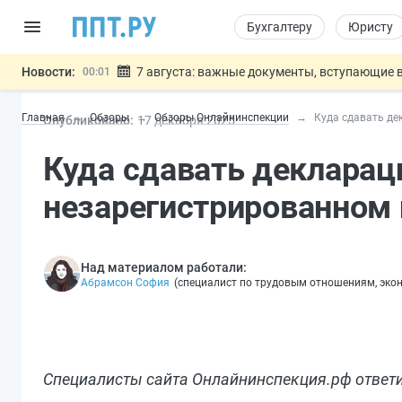
Бухгалтеру
Юристу
Новости:
7 августа: важные документы, вступающие в
00:01
Минпромторг предложил запретить смешанные
06.08
Главная
Обзоры
Обзоры Онлайнинспекции
Куда сдавать де
Опубликовано:
17 дек
абря
2025
Подписан указ об отмене спецрежима для вкла
06.08
Возврат денег за риелторские услуги при неде
06.08
Куда сдавать декларац
Обеспечительный платёж СПОТ могу
06.08
Важно
незарегистрированном
Над материалом работали:
Абрамсон София
(
специалист по трудовым отношениям, эко
Специалисты сайта Онлайнинспекция.рф ответил