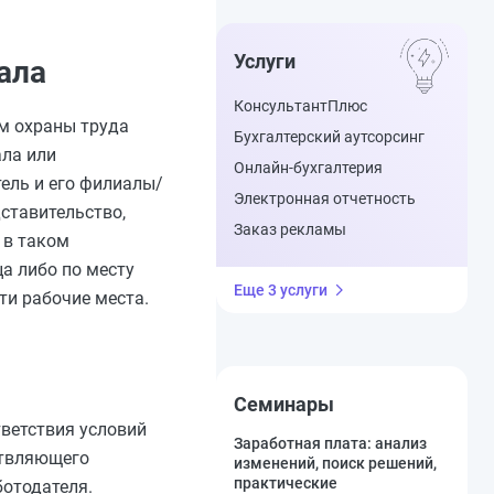
Услуги
ала
КонсультантПлюс
м охраны труда
Бухгалтерский аутсорсинг
ала или
Онлайн-бухгалтерия
ель и его филиалы/
Электронная отчетность
ставительство,
Заказ рекламы
 в таком
а либо по месту
Еще 3 услуги
ти рабочие места.
Семинары
тветствия условий
Заработная плата: анализ
ствляющего
изменений, поиск решений,
практические
ботодателя.