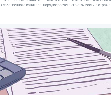
т отчет об изменениях капитала. А также это неотъемлемая и знач
 собственного капитала, порядке расчета его стоимости и отраже