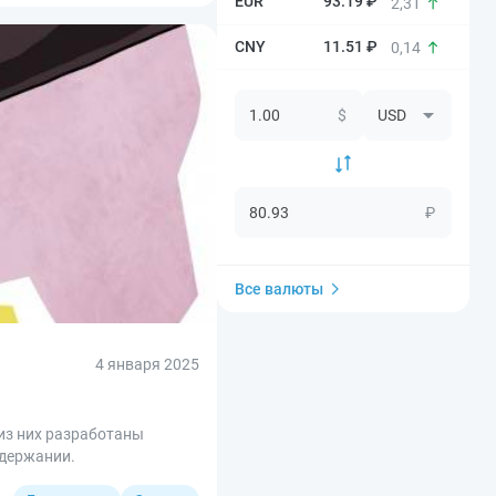
93.19 ₽
2,31
11.51 ₽
0,14
$
₽
Все валюты
4 января 2025
 из них разработаны
одержании.