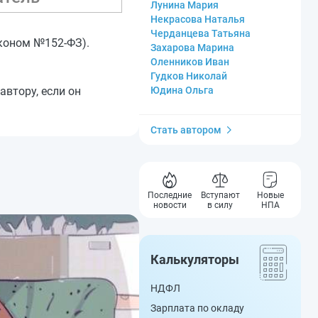
Лунина Мария
Некрасова Наталья
Черданцева Татьяна
аконом №152-ФЗ).
Захарова Марина
Оленников Иван
Гудков Николай
втору, если он
Юдина Ольга
Стать автором
Последние
Вступают
Новые
новости
в силу
НПА
Калькуляторы
НДФЛ
Зарплата по окладу