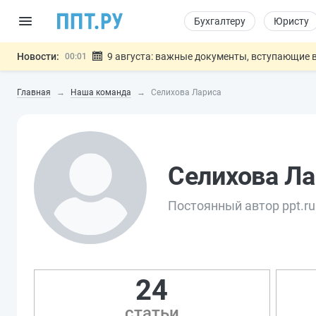
Бухгалтеру
Юристу
Новости:
9 августа: важные документы, вступающие в
00:01
Подписан закон о блокировке продажи опасны
07.08
Главная
Наша команда
Селихова Лариса
Дистанционную работу беременных пропишут 
07.08
Госпошлину за устранение ошибок в документ
07.08
Разработают единые критерии труд
07.08
Важно
Селихова Ла
Постоянный автор ppt.ru
24
статьи