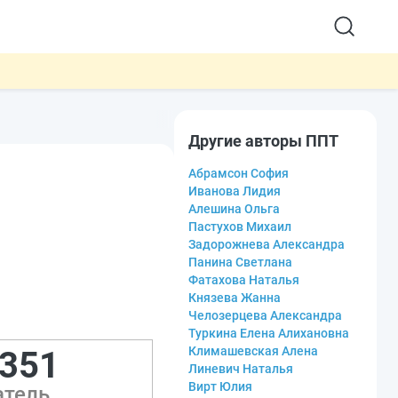
Другие авторы ППТ
Абрамсон София
Иванова Лидия
Алешина Ольга
Пастухов Михаил
Задорожнева Александра
Панина Светлана
Фатахова Наталья
Князева Жанна
Челозерцева Александра
Туркина Елена Алихановна
Климашевская Алена
 351
Линевич Наталья
Вирт Юлия
атель