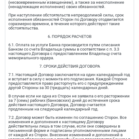
(несвоевременным извещением), а также за неисполнение
(ненадлежащее исполнение) своих обязанностей.
При наступлении обстоятельств непреодолимой силы, срок
исполнения обязанностей Сторон по Договору отодвигается
соразмерно времени, в течение которого действуют такие
обстоятельства.
6. ПОРЯДОК РАСЧЕТОВ
6.1. Оплата за услуги Банка производится путем списания
Банком со счета Владельца суммы в соответствии с п. 3.3
настоящего Договора с предоставлением Владельцу счета
мемориального ордера.
7. СРОКИ ДЕЙСТВИЯ ДОГОВОРА
7.1. Настоящий Договор заключается на один календарный год
и вступает в силу с момента его подписания. Каждой Стороне
предоставляется право расторгнуть его с предупреждением
другой Стороны за 30 (тридцать) календарных дней.
В случае если ни одна из Сторон не заявила о его расторжении
за 7 (семь) рабочих (банковских) дней до истечения срока
действия настоящего Договора, Договор считается
продленным на следующий календарный год.
7.2. Договор может быть изменен по соглашению Сторон. Все
изменения и дополнения к настоящему Договору
действительны лишь в том случае, если они совершены в
письменной форме и подписаны уполномоченными лицами
от каждой из Сторон. Внесение изменений и дополнений в