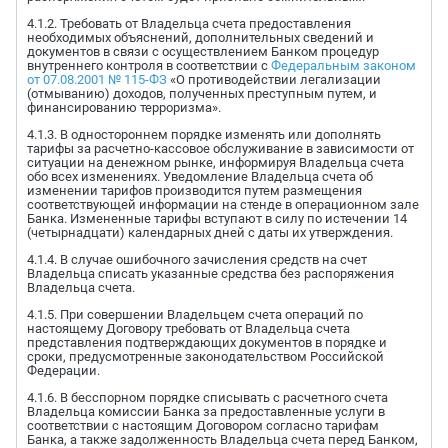
4.1.2. Требовать от Владельца счета предоставления
необходимых объяснений, дополнительных сведений и
документов в связи с осуществлением Банком процедур
внутреннего контроля в соответствии с
Федеральным законом
от 07.08.2001 № 115-ФЗ
«О противодействии легализации
(отмыванию) доходов, полученных преступным путем, и
финансированию терроризма».
4.1.3. В одностороннем порядке изменять или дополнять
тарифы за расчетно-кассовое обслуживание в зависимости от
ситуации на денежном рынке, информируя Владельца счета
обо всех изменениях. Уведомление Владельца счета об
изменении тарифов производится путем размещения
соответствующей информации на стенде в операционном зале
Банка. Измененные тарифы вступают в силу по истечении 14
(четырнадцати) календарных дней с даты их утверждения.
4.1.4. В случае ошибочного зачисления средств на счет
Владельца списать указанные средства без распоряжения
Владельца счета.
4.1.5. При совершении Владельцем счета операций по
настоящему Договору требовать от Владельца счета
представления подтверждающих документов в порядке и
сроки, предусмотренные законодательством Российской
Федерации.
4.1.6. В бесспорном порядке списывать с расчетного счета
Владельца комиссии Банка за предоставленные услуги в
соответствии с настоящим Договором согласно тарифам
Банка, а также задолженность Владельца счета перед Банком,