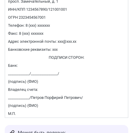
просп. Замечательный, д. 1
ИНН/КПП 1234567890/121001001
ОГРН 2323454567001
Телефон: 8 (ххх) ххххххх
Факс: 8 (ххх) ххххххх
Адрес электронной почты: ххх@ххх.хх
Банковские реквизиты: ххх
ПОДПИСИ СТОРОН:
Банк:
____________/_______________/
(подпись) (ФИО)
Владелец счета:
____________/Петров Порфирий Петрович/
(подпись) (ФИО)
М.П.
Может быть полезно: