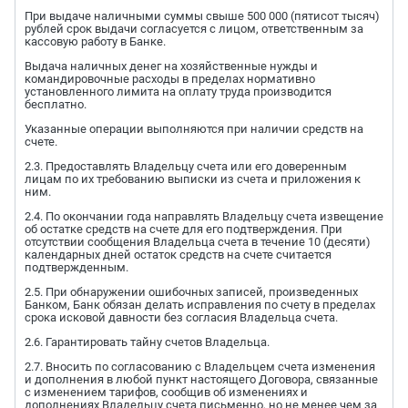
При выдаче наличными суммы свыше 500 000 (пятисот тысяч)
рублей срок выдачи согласуется с лицом, ответственным за
кассовую работу в Банке.
Выдача наличных денег на хозяйственные нужды и
командировочные расходы в пределах нормативно
установленного лимита на оплату труда производится
бесплатно.
Указанные операции выполняются при наличии средств на
счете.
2.3. Предоставлять Владельцу счета или его доверенным
лицам по их требованию выписки из счета и приложения к
ним.
2.4. По окончании года направлять Владельцу счета извещение
об остатке средств на счете для его подтверждения. При
отсутствии сообщения Владельца счета в течение 10 (десяти)
календарных дней остаток средств на счете считается
подтвержденным.
2.5. При обнаружении ошибочных записей, произведенных
Банком, Банк обязан делать исправления по счету в пределах
срока исковой давности без согласия Владельца счета.
2.6. Гарантировать тайну счетов Владельца.
2.7. Вносить по согласованию с Владельцем счета изменения
и дополнения в любой пункт настоящего Договора, связанные
с изменением тарифов, сообщив об изменениях и
дополнениях Владельцу счета письменно, но не менее чем за