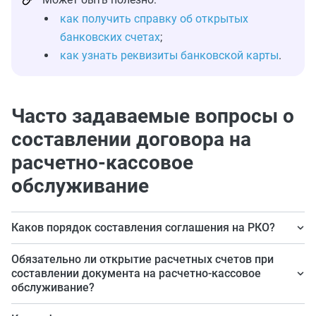
как получить справку об открытых
банковских счетах
;
как узнать реквизиты банковской карты
.
Часто задаваемые вопросы о
составлении договора на
расчетно-кассовое
обслуживание
Каков порядок составления соглашения на РКО?
Прежде всего необходимо обратиться в банк с
Обязательно ли открытие расчетных счетов при
заявлением, представить необходимые документы,
составлении документа на расчетно-кассовое
обслуживание?
подписать договор и получить доступ к услугам
банка.
Законодательство не дает прямого ответа на этот