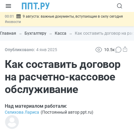
00:01
9 августа: важные документы, вступающие в силу сегодня
#новости
07.08
Подписан закон о блокировке продажи опасных товаров через
«Честный знак»
#новости
Главная
Бухгалтеру
Касса
Как составить договор на ра
07.08
Дистанционную работу беременных пропишут в ТК РФ
#новости
07.08
Госпошлину за устранение ошибок в документах предлагают
Опубликовано:
4 янв
2025
10.5к
отменить
#новости
07.08
Важно
Разработают единые критерии трудовых и ГПХ-
Как составить договор
отношений
#новости
на расчетно-кассовое
обслуживание
Над материалом работали:
Селихова Лариса
(
Постоянный автор ppt.ru
)