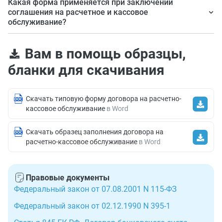
Какая форма применяется при заключении
вопрос. Но, например, без расчетного счета ЮЛ
соглашения на расчетное и кассовое
обслуживание?
организации работать не могут, а ИП и
некоммерческим организациям он нужен не всегда, но
Официального бланка нет. Банки разрабатывают его
полноценно работать без него у них не получится.
Вам в помощь образцы,
самостоятельно.
бланки для скачивания
Скачать типовую форму договора на расчетно-
кассовое обслуживание
в Word
Скачать образец заполнения договора на
расчетно-кассовое обслуживание
в Word
Правовые документы
Федеральный закон от 07.08.2001 N 115-ФЗ
Федеральный закон от 02.12.1990 N 395-1