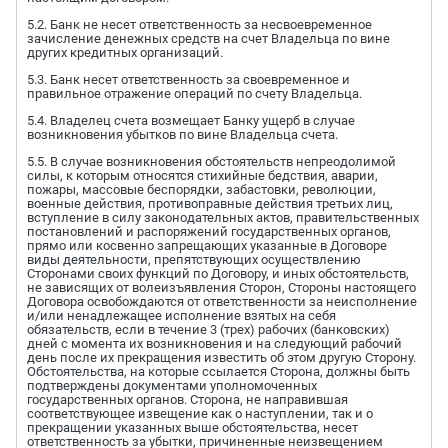
5.2. Банк не несет ответственность за несвоевременное
зачисление денежных средств на счет Владельца по вине
других кредитных организаций.
5.3. Банк несет ответственность за своевременное и
правильное отражение операций по счету Владельца.
5.4. Владелец счета возмещает Банку ущерб в случае
возникновения убытков по вине Владельца счета.
5.5. В случае возникновения обстоятельств непреодолимой
силы, к которым относятся стихийные бедствия, аварии,
пожары, массовые беспорядки, забастовки, революции,
военные действия, противоправные действия третьих лиц,
вступление в силу законодательных актов, правительственных
постановлений и распоряжений государственных органов,
прямо или косвенно запрещающих указанные в Договоре
виды деятельности, препятствующих осуществлению
Сторонами своих функций по Договору, и иных обстоятельств,
не зависящих от волеизъявления Сторон, Стороны настоящего
Договора освобождаются от ответственности за неисполнение
и/или ненадлежащее исполнение взятых на себя
обязательств, если в течение 3 (трех) рабочих (банковских)
дней с момента их возникновения и на следующий рабочий
день после их прекращения известить об этом другую Сторону.
Обстоятельства, на которые ссылается Сторона, должны быть
подтверждены документами уполномоченных
государственных органов. Сторона, не направившая
соответствующее извещение как о наступлении, так и о
прекращении указанных выше обстоятельства, несет
ответственность за убытки, причиненные неизвещением