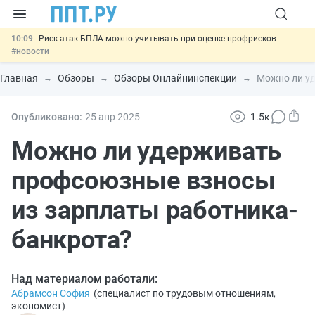
10:09
Риск атак БПЛА можно учитывать при оценке профрисков
#новости
00:01
6 августа: важные документы, вступающие в силу сегодня
#новости
Главная
Обзоры
Обзоры Онлайнинспекции
Можно ли у
05.08
Обновили сообщения НПФ о договорах НПО и долгосрочных
сбережений
#новости
05.08
Мигрантам с судимостью запретят получать ВНЖ и
Опубликовано:
25 апр
2025
1.5к
гражданство: закон подписан
#новости
05.08
Важно
Подписан закон об упрощении госзакупок по 44-ФЗ
Можно ли удерживать
#новости
профсоюзные взносы
из зарплаты работника-
банкрота?
Над материалом работали:
Абрамсон София
(
специалист по трудовым отношениям,
экономист
)