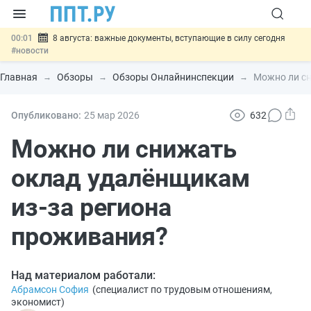
00:01
8 августа: важные документы, вступающие в силу сегодня
#новости
07.08
Подписан закон о блокировке продажи опасных товаров через
«Честный знак»
#новости
Главная
Обзоры
Обзоры Онлайнинспекции
Можно ли сн
07.08
Дистанционную работу беременных пропишут в ТК РФ
#новости
07.08
Госпошлину за устранение ошибок в документах предлагают
Опубликовано:
25 мар
2026
632
отменить
#новости
07.08
Важно
Разработают единые критерии трудовых и ГПХ-
Можно ли снижать
отношений
#новости
оклад удалёнщикам
из‑за региона
проживания?
Над материалом работали:
Абрамсон София
(
специалист по трудовым отношениям,
экономист
)