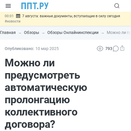
00:01
7 августа: важные документы, вступающие в силу сегодня
#новости
06.08
Минпромторг предложил запретить смешанные лоты
электроники в госзакупках
#новости
Главная
Обзоры
Обзоры Онлайнинспекции
Можно ли п
06.08
Подписан указ об отмене спецрежима для вкладов физлиц из
недружественных стран
#новости
06.08
Возврат денег за риелторские услуги при недействительных
Опубликовано:
10 мар
2025
793
сделках: инициатива
#новости
06.08
Важно
Обеспечительный платёж СПОТ могут заменить
Можно ли
банковской гарантией
#новости
предусмотреть
автоматическую
пролонгацию
коллективного
договора?