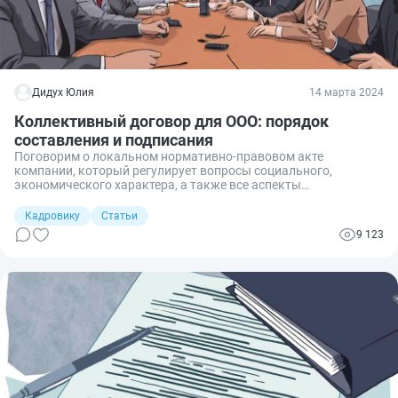
Дидух Юлия
14 марта 2024
Коллективный договор для ООО: порядок
составления и подписания
Поговорим о локальном нормативно-правовом акте
компании, который регулирует вопросы социального,
экономического характера, а также все аспекты
трудовых правоотношений внутри организации, — о
заключении коллективного договора. Это сложный,
Кадровику
Статьи
многоэтапный процесс, поэтому расскажем, как соблюсти все
9 123
формальности и правильно его составить, а также предложим
в качестве образца свой шаблон коллективного договора на
предприятии.