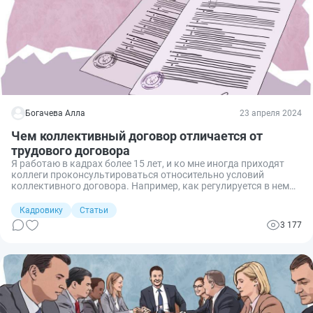
Богачева Алла
23 апреля 2024
Чем коллективный договор отличается от
трудового договора
Я работаю в кадрах более 15 лет, и ко мне иногда приходят
коллеги проконсультироваться относительно условий
коллективного договора. Например, как регулируется в нем
вопрос оплаты, премирования, есть ли индексация. Не всегда
в двухстороннем контракте отражаются все условия
Кадровику
Статьи
взаимоотношений двух сторон. Чем же отличаются
3 177
коллективное от трудового соглашения?