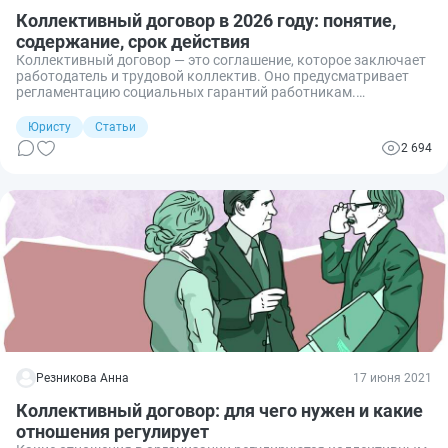
Коллективный договор в 2026 году: понятие,
содержание, срок действия
Коллективный договор — это соглашение, которое заключает
работодатель и трудовой коллектив. Оно предусматривает
регламентацию социальных гарантий работникам.
Рассказываем, когда заключение коллективного договора
обязательно, что в него включить и с кем подписывать.
Юристу
Статьи
2 694
Резникова Анна
17 июня 2021
Коллективный договор: для чего нужен и какие
отношения регулирует