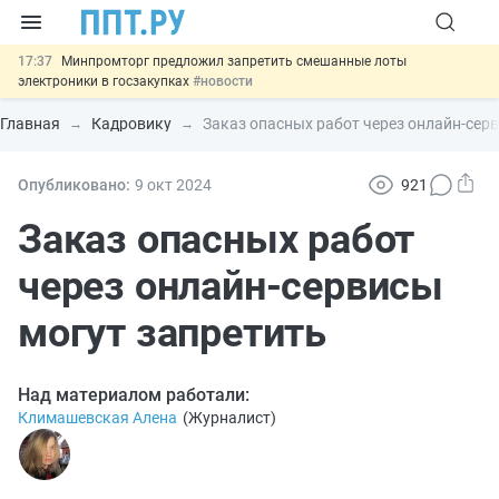
17:37
Минпромторг предложил запретить смешанные лоты
электроники в госзакупках
#новости
17:13
Подписан указ об отмене спецрежима для вкладов физлиц из
недружественных стран
#новости
Главная
Кадровику
Заказ опасных работ через онлайн-сер
16:30
Возврат денег за риелторские услуги при недействительных
сделках: инициатива
#новости
15:51
МВД запускает автоматическое аннулирование патента
Опубликовано:
9 окт
2024
921
иностранцев за неуплату НДФЛ
#новости
13:48
Важно
Обеспечительный платёж СПОТ могут заменить
Заказ опасных работ
банковской гарантией
#новости
через онлайн-сервисы
могут запретить
Над материалом работали:
Климашевская Алена
(
Журналист
)