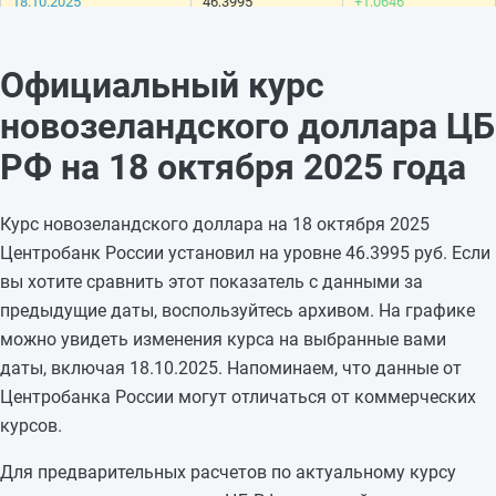
18.10.2025
46,3995
+1,0646
17.10.2025
45,3349
+0,298
16.10.2025
45,0369
-0,7277
Официальный курс
15.10.2025
45,7646
-0,6179
новозеландского доллара ЦБ
14.10.2025
46,3825
-0,3383
13.10.2025
46,7208
—
РФ на 18 октября 2025 года
12.10.2025
46,7208
—
11.10.2025
46,7208
-0,4362
Курс новозеландского доллара на 18 октября 2025
10.10.2025
47,157
+0,1976
Центробанк России установил на уровне 46.3995 руб. Если
09.10.2025
46,9594
-0,8046
вы хотите сравнить этот показатель с данными за
08.10.2025
47,764
-0,6085
предыдущие даты, воспользуйтесь архивом. На графике
07.10.2025
48,3725
+0,7043
можно увидеть изменения курса на выбранные вами
06.10.2025
47,6682
—
даты, включая 18.10.2025. Напоминаем, что данные от
05.10.2025
47,6682
—
Центробанка России могут отличаться от коммерческих
04.10.2025
47,6682
—
курсов.
Для предварительных расчетов по актуальному курсу