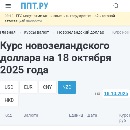
09:13
ЕГЭ могут отменить и заменить государственной итоговой
аттестацией
#новости
00:01
7 августа: важные документы, вступающие в силу сегодня
#новости
Главная
Курсы валют
Новозеландский доллар
Курс нов
06.08
Минпромторг предложил запретить смешанные лоты
Курс новозеландского
электроники в госзакупках
#новости
06.08
Подписан указ об отмене спецрежима для вкладов физлиц из
недружественных стран
#новости
доллара на 18 октября
06.08
Важно
Обеспечительный платёж СПОТ могут заменить
банковской гарантией
#новости
2025 года
USD
EUR
CNY
NZD
на
18.10.2025
HKD
Код
Валюта
Единиц
Дата
Курс 
руб