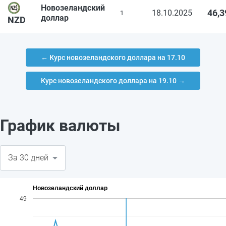
Новозеландский
46,3
18.10.2025
1
доллар
NZD
← Курс новозеландского доллара на 17.10
Курс новозеландского доллара на 19.10 →
График валюты
Новозеландский доллар
49