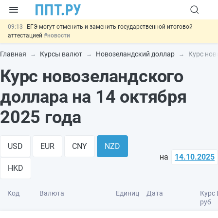
09:13
ЕГЭ могут отменить и заменить государственной итоговой
аттестацией
#новости
00:01
7 августа: важные документы, вступающие в силу сегодня
#новости
Главная
Курсы валют
Новозеландский доллар
Курс нов
06.08
Минпромторг предложил запретить смешанные лоты
Курс новозеландского
электроники в госзакупках
#новости
06.08
Подписан указ об отмене спецрежима для вкладов физлиц из
недружественных стран
#новости
доллара на 14 октября
06.08
Важно
Обеспечительный платёж СПОТ могут заменить
банковской гарантией
#новости
2025 года
USD
EUR
CNY
NZD
на
14.10.2025
HKD
Код
Валюта
Единиц
Дата
Курс 
руб