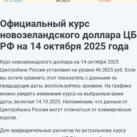
14.10.2025
46,3825
-0,3383
13.10.2025
46,7208
—
12.10.2025
46,7208
—
Официальный курс
11.10.2025
46,7208
-0,4362
новозеландского доллара ЦБ
10.10.2025
47,157
+0,1976
09.10.2025
46,9594
-0,8046
РФ на 14 октября 2025 года
08.10.2025
47,764
-0,6085
07.10.2025
48,3725
+0,7043
Курс новозеландского доллара на 14 октября 2025
06.10.2025
47,6682
—
Центробанк России установил на уровне 46.3825 руб. Если
05.10.2025
47,6682
—
вы хотите сравнить этот показатель с данными за
04.10.2025
47,6682
+0,5576
предыдущие даты, воспользуйтесь архивом. На графике
03.10.2025
47,1106
-0,0883
можно увидеть изменения курса на выбранные вами
02.10.2025
47,1989
-0,5695
даты, включая 14.10.2025. Напоминаем, что данные от
01.10.2025
47,7684
-0,1167
Центробанка России могут отличаться от коммерческих
30.09.2025
47,8851
—
курсов.
Для предварительных расчетов по актуальному курсу