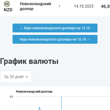
Новозеландский
46,3
14.10.2025
1
доллар
NZD
← Курс новозеландского доллара на 13.10
Курс новозеландского доллара на 15.10 →
График валюты
Новозеландский доллар
49