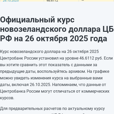
26.10.2025
46,6112
—
25.10.2025
46,6112
-0,0454
24.10.2025
46,6566
-0,2338
Официальный курс
23.10.2025
46,8904
+0,1114
новозеландского доллара ЦБ
22.10.2025
46,779
+0,0834
21.10.2025
46,6956
+0,2961
РФ на 26 октября 2025 года
20.10.2025
46,3995
—
19.10.2025
46,3995
—
Курс новозеландского доллара на 26 октября 2025
18.10.2025
46,3995
+1,0646
Центробанк России установил на уровне 46.6112 руб. Если
17.10.2025
45,3349
+0,298
вы хотите сравнить этот показатель с данными за
16.10.2025
45,0369
-0,7277
предыдущие даты, воспользуйтесь архивом. На графике
15.10.2025
45,7646
-0,6179
можно увидеть изменения курса на выбранные вами
14.10.2025
46,3825
-0,3383
даты, включая 26.10.2025. Напоминаем, что данные от
13.10.2025
46,7208
—
Центробанка России могут отличаться от коммерческих
12.10.2025
46,7208
—
курсов.
Для предварительных расчетов по актуальному курсу