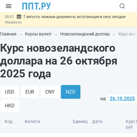
00:01
7 августа: важные документы, вступающие в силу сегодня
#новости
06.08
Минпромторг предложил запретить смешанные лоты
электроники в госзакупках
#новости
Главная
Курсы валют
Новозеландский доллар
Курс нов
06.08
Подписан указ об отмене спецрежима для вкладов физлиц из
Курс новозеландского
недружественных стран
#новости
06.08
Возврат денег за риелторские услуги при недействительных
сделках: инициатива
#новости
доллара на 26 октября
06.08
Важно
Обеспечительный платёж СПОТ могут заменить
банковской гарантией
#новости
2025 года
USD
EUR
CNY
NZD
на
26.10.2025
HKD
Код
Валюта
Единиц
Дата
Курс 
руб