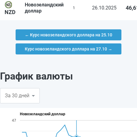
Новозеландский
46,6
26.10.2025
1
доллар
NZD
← Курс новозеландского доллара на 25.10
Курс новозеландского доллара на 27.10 →
График валюты
Новозеландский доллар
47