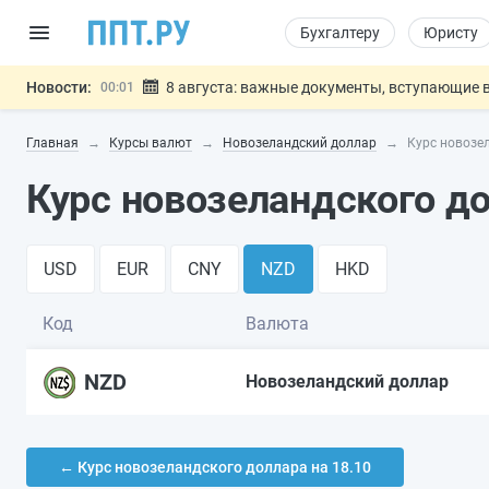
Бухгалтеру
Юристу
Новости:
8 августа: важные документы, вступающие в
00:01
Подписан закон о блокировке продажи опасны
07.08
Главная
Курсы валют
Новозеландский доллар
Курс новозел
Дистанционную работу беременных пропишут 
07.08
Госпошлину за устранение ошибок в документ
07.08
Курс новозеландского до
Разработают единые критерии труд
07.08
Важно
USD
EUR
CNY
NZD
HKD
Код
Валюта
NZD
Новозеландский доллар
← Курс новозеландского доллара на 18.10