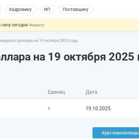
Кадровику
ИП
Поставщику
 силу сегодня
#юристу
х товаров через «Честный знак»
#юристу
андского доллара на 19 октября 2025 года
в ТК РФ
#кадровику
ах предлагают отменить
#физлицу
ллара на 19 октября 2025 
овых и ГПХ-отношений
#кадровику
Единиц
Дата
19.10.2025
1
Курс новозеландс