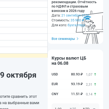
рекомендации. Отчётность
по НДФЛ и страховым
взносам в 2026 году
Дата:
21 сентября 2026
Стоимость:
35 900
₽
Для кого:
бухгалтеру
Все семинары
Курсы валют ЦБ
на 06.08
9 октября
80.93 ₽
1,07
93.19 ₽
2,31
11.51 ₽
0,14
отите сравнить этот
са на выбранные вами
NZ$