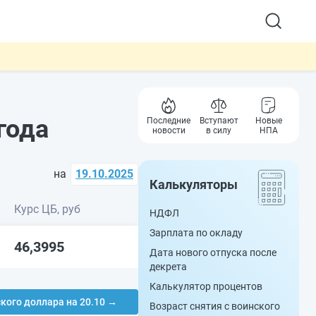
года
Последние
Вступают
Новые
новости
в силу
НПА
на
19.10.2025
Калькуляторы
Курс ЦБ, руб
НДФЛ
Зарплата по окладу
46,3995
Дата нового отпуска после
декрета
Калькулятор процентов
кого доллара на 20.10 →
Возраст снятия с воинского