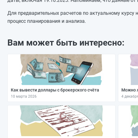
даты, включая 19.10.2025. Напоминаем, что данные от
11.10.2025
10.10.2025
Для предварительных расчетов по актуальному курсу н
09.10.2025
процесс планирования и анализа.
08.10.2025
07.10.2025
Вам может быть интересно:
06.10.2025
05.10.2025
Как вывести доллары с брокерского счёта
Можно л
10 марта 2026
4 декабр