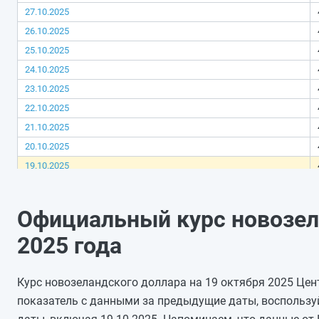
27.10.2025
26.10.2025
25.10.2025
24.10.2025
23.10.2025
22.10.2025
21.10.2025
20.10.2025
19.10.2025
18.10.2025
17.10.2025
Официальный курс новозел
16.10.2025
2025 года
15.10.2025
14.10.2025
Курс новозеландского доллара на 19 октября 2025 Цент
13.10.2025
показатель с данными за предыдущие даты, воспользу
12.10.2025