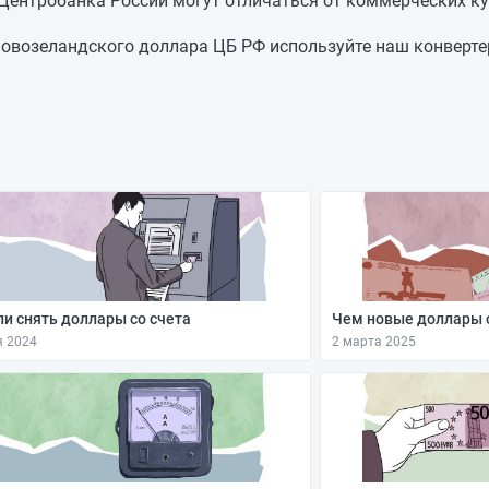
 Центробанка России могут отличаться от коммерческих ку
46,7208
-0,4362
47,157
+0,1976
овозеландского доллара ЦБ РФ используйте наш конвертер
46,9594
-0,8046
47,764
-0,6085
48,3725
+0,7043
47,6682
—
47,6682
—
и снять доллары со счета
Чем новые доллары 
я 2024
2 марта 2025