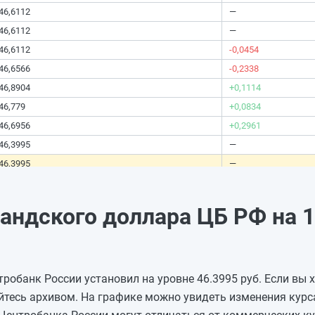
46,6112
—
46,6112
—
46,6112
-0,0454
46,6566
-0,2338
46,8904
+0,1114
46,779
+0,0834
46,6956
+0,2961
46,3995
—
46,3995
—
46,3995
+1,0646
45,3349
+0,298
андского доллара ЦБ РФ на 1
45,0369
-0,7277
45,7646
-0,6179
46,3825
-0,3383
робанк России установил на уровне 46.3995 руб. Если вы х
46,7208
—
йтесь архивом. На графике можно увидеть изменения кур
46,7208
—