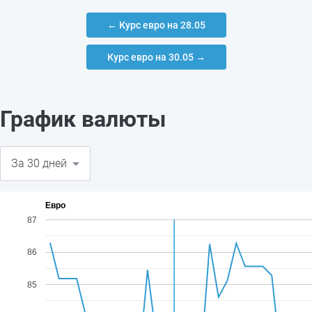
← Курс евро на 28.05
Курс евро на 30.05 →
График валюты
Евро
87
86
85