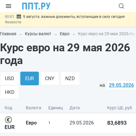
00:01
9 августа: важные документы, вступающие в силу сегодня
#новости
07.08
Подписан закон о блокировке продажи опасных товаров через
«Честный знак»
#новости
Главная
Курсы валют
Евро
Курс евро на 29 мая 2026 го
07.08
Дистанционную работу беременных пропишут в ТК РФ
#новости
Курс евро на 29 мая 2026
07.08
Госпошлину за устранение ошибок в документах предлагают
отменить
#новости
года
07.08
Важно
Разработают единые критерии трудовых и ГПХ-
отношений
#новости
USD
EUR
CNY
NZD
на
29.05.2026
HKD
Код
Валюта
Единиц
Дата
Курс ЦБ, руб
83,6893
Евро
29.05.2026
1
EUR