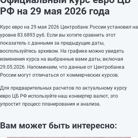
26.05.2026
85,4494
+2,9048
РФ на 29 мая 2026 года
25.05.2026
82,5446
—
24.05.2026
82,5446
—
Курс евро на 29 мая 2026 Центробанк России установил на
23.05.2026
82,5446
-0,7301
уровне 83.6893 руб. Если вы хотите сравнить этот
22.05.2026
83,2747
+1,2923
показатель с данными за предыдущие даты,
21.05.2026
81,9824
-0,8047
воспользуйтесь архивом. На графике можно увидеть
20.05.2026
82,7871
-1,2872
изменения курса на выбранные вами даты, включая
19.05.2026
84,0743
-1,1088
29.05.2026. Напоминаем, что данные от Центробанка
18.05.2026
85,1831
—
России могут отличаться от коммерческих курсов.
17.05.2026
85,1831
—
16.05.2026
85,1831
-1,1069
Для предварительных расчетов по актуальному курсу
15.05.2026
86,29
—
евро ЦБ РФ используйте наш конвертер валют, это
упростит процесс планирования и анализа.
Вам может быть интересно: