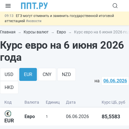
09:13
ЕГЭ могут отменить и заменить государственной итоговой
аттестацией
#новости
00:01
7 августа: важные документы, вступающие в силу сегодня
#новости
Главная
Курсы валют
Евро
Курс евро на 6 июня 2026 го
06.08
Минпромторг предложил запретить смешанные лоты
Курс евро на 6 июня 2026
электроники в госзакупках
#новости
06.08
Подписан указ об отмене спецрежима для вкладов физлиц из
недружественных стран
#новости
года
06.08
Важно
Обеспечительный платёж СПОТ могут заменить
банковской гарантией
#новости
USD
EUR
CNY
NZD
на
06.06.2026
HKD
Код
Валюта
Единиц
Дата
Курс ЦБ, руб
85,5583
Евро
06.06.2026
1
EUR