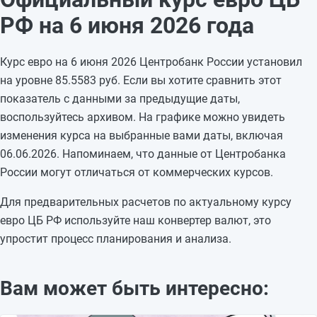
03.06.2026
84,6097
-1,6403
РФ на 6 июня 2026 года
02.06.2026
86,25
+3,613
01.06.2026
82,637
—
Курс евро на 6 июня 2026 Центробанк России установил
31.05.2026
82,637
—
на уровне 85.5583 руб. Если вы хотите сравнить этот
30.05.2026
82,637
-1,0523
показатель с данными за предыдущие даты,
29.05.2026
83,6893
+0,9668
воспользуйтесь архивом. На графике можно увидеть
28.05.2026
82,7225
-0,5751
изменения курса на выбранные вами даты, включая
27.05.2026
83,2976
-2,1518
06.06.2026. Напоминаем, что данные от Центробанка
26.05.2026
85,4494
+2,9048
России могут отличаться от коммерческих курсов.
25.05.2026
82,5446
—
24.05.2026
82,5446
—
Для предварительных расчетов по актуальному курсу
23.05.2026
82,5446
—
евро ЦБ РФ используйте наш конвертер валют, это
упростит процесс планирования и анализа.
Вам может быть интересно: