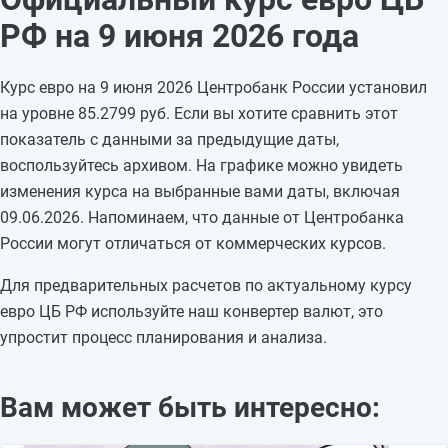
06.06.2026
85,5583
-0,713
РФ на 9 июня 2026 года
05.06.2026
86,2713
+1,1469
04.06.2026
85,1244
+0,5147
Курс евро на 9 июня 2026 Центробанк России установил
03.06.2026
84,6097
-1,6403
на уровне 85.2799 руб. Если вы хотите сравнить этот
02.06.2026
86,25
+3,613
показатель с данными за предыдущие даты,
01.06.2026
82,637
—
воспользуйтесь архивом. На графике можно увидеть
31.05.2026
82,637
—
изменения курса на выбранные вами даты, включая
30.05.2026
82,637
-1,0523
09.06.2026. Напоминаем, что данные от Центробанка
29.05.2026
83,6893
+0,9668
России могут отличаться от коммерческих курсов.
28.05.2026
82,7225
-0,5751
27.05.2026
83,2976
-2,1518
Для предварительных расчетов по актуальному курсу
26.05.2026
85,4494
—
евро ЦБ РФ используйте наш конвертер валют, это
упростит процесс планирования и анализа.
Вам может быть интересно: