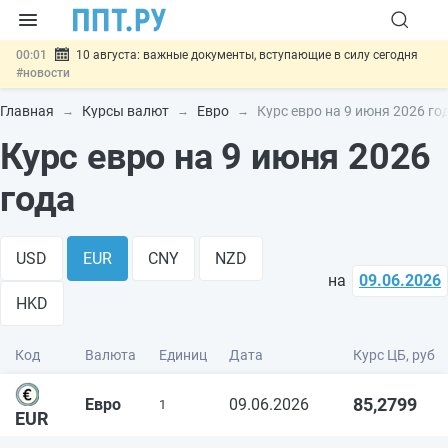
00:01
10 августа: важные документы, вступающие в силу сегодня
#новости
07.08
Подписан закон о блокировке продажи опасных товаров через
«Честный знак»
#новости
Главная
Курсы валют
Евро
Курс евро на 9 июня 2026 го
07.08
Дистанционную работу беременных пропишут в ТК РФ
#новости
Курс евро на 9 июня 2026
07.08
Госпошлину за устранение ошибок в документах предлагают
отменить
#новости
года
07.08
Важно
Разработают единые критерии трудовых и ГПХ-
отношений
#новости
USD
EUR
CNY
NZD
на
09.06.2026
HKD
Код
Валюта
Единиц
Дата
Курс ЦБ, руб
85,2799
Евро
09.06.2026
1
EUR