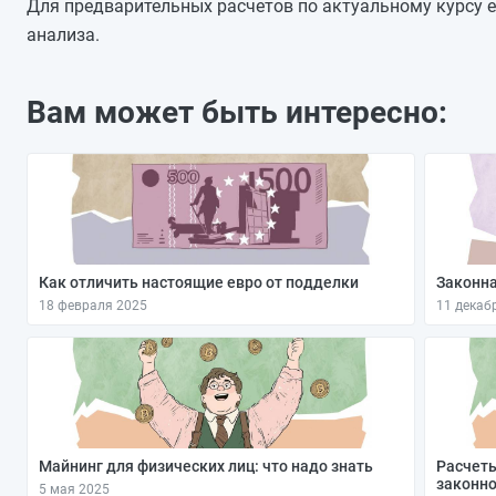
18.05.2026
Для предварительных расчетов по актуальному курсу е
17.05.2026
анализа.
16.05.2026
15.05.2026
Вам может быть интересно:
14.05.2026
13.05.2026
12.05.2026
Как отличить настоящие евро от подделки
Законна
18 февраля 2025
11 декаб
Майнинг для физических лиц: что надо знать
Расчеты
законно
5 мая 2025