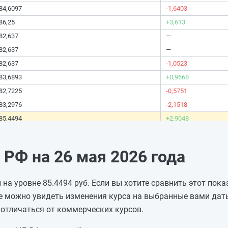
84,6097
-1,6403
86,25
+3,613
82,637
—
82,637
—
82,637
-1,0523
83,6893
+0,9668
82,7225
-0,5751
83,2976
-2,1518
85,4494
+2,9048
82,5446
—
82,5446
—
РФ на 26 мая 2026 года
82,5446
-0,7301
83,2747
+1,2923
 на уровне 85.4494 руб. Если вы хотите сравнить этот пок
81,9824
-0,8047
е можно увидеть изменения курса на выбранные вами даты
82,7871
-1,2872
отличаться от коммерческих курсов.
84,0743
-1,1088