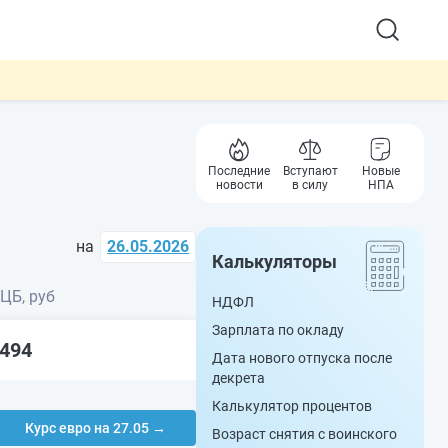
Последние
Вступают
Новые
новости
в силу
НПА
на
26.05.2026
Калькуляторы
 ЦБ, руб
НДФЛ
Зарплата по окладу
4494
Дата нового отпуска после
декрета
Калькулятор процентов
Курс евро на 27.05 →
Возраст снятия с воинского