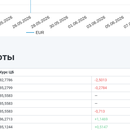
05.2026
26.05.2026
28.05.2026
30.05.2026
01.06.2026
03.06.2026
05.06.2026
07.
EUR
юты
Курс ЦБ
82,7786
-2,5013
85,2799
-0,2784
85,5583
—
85,5583
—
85,5583
-0,713
86,2713
+1,1469
85,1244
+0,5147