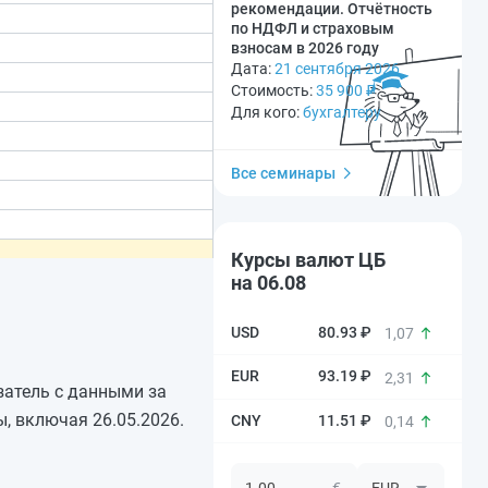
рекомендации. Отчётность
по НДФЛ и страховым
взносам в 2026 году
Дата:
21 сентября 2026
Стоимость:
35 900
₽
Для кого:
бухгалтеру
Все семинары
Курсы валют ЦБ
на 06.08
80.93 ₽
1,07
93.19 ₽
2,31
азатель с данными за
, включая 26.05.2026.
11.51 ₽
0,14
€