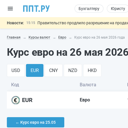
Бухгалтеру
Юристу
Новости:
Правительство продлило разрешение на продажу
15:15
На оплату эвакуации автомобиля предложили 
14:21
Главная
Курсы валют
Евро
Курс евро на 26 мая 2026 года
Обеспечительный платёж СПОТ могу
13:48
Важно
Защита от сталкинга: доработанный законопр
12:17
Курс евро на 26 мая 2026
МВД запускает автоматическое аннулирование
15:51
USD
EUR
CNY
NZD
HKD
Код
Валюта
EUR
Евро
← Курс евро на 25.05