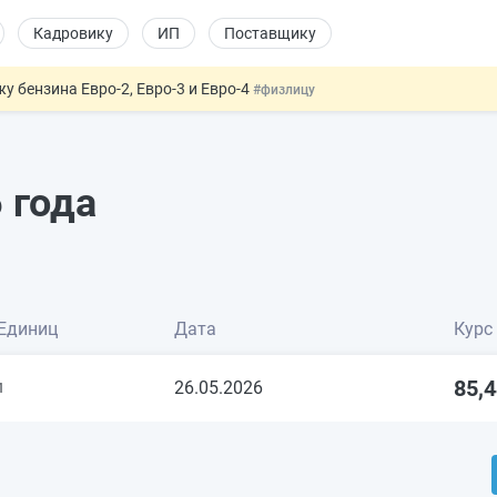
Кадровику
ИП
Поставщику
 бензина Евро-2, Евро-3 и Евро-4
#физлицу
давать скидку
#физлицу
т заменить банковской гарантией
#бухгалтеру
оект направлен в Правительство
#юристу
 года
 патента иностранцев за неуплату НДФЛ
#кадровику
Единиц
Дата
Курс
85,
26.05.2026
1