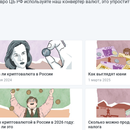
85,1831
—
вро ЦБ РФ используйте наш конвертер валют, это упростит
85,1831
—
85,1831
-1,1069
86,29
+0,3882
85,9018
-1,4774
87,3792
-1,1699
88,5491
—
 ли криптовалюта в России
Как выглядят юани
ря 2024
1 марта 2025
 криптовалютой в России в 2026 году:
Сколько можно прод
 ли это
налога