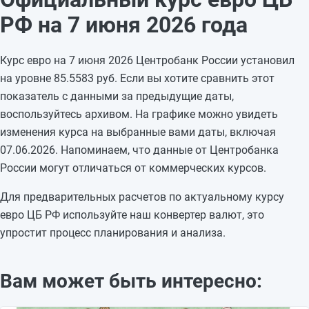
04.06.2026
85,1244
+0,5147
РФ на 7 июня 2026 года
03.06.2026
84,6097
-1,6403
02.06.2026
86,25
+3,613
Курс евро на 7 июня 2026 Центробанк России установил
01.06.2026
82,637
—
на уровне 85.5583 руб. Если вы хотите сравнить этот
31.05.2026
82,637
—
показатель с данными за предыдущие даты,
30.05.2026
82,637
-1,0523
воспользуйтесь архивом. На графике можно увидеть
29.05.2026
83,6893
+0,9668
изменения курса на выбранные вами даты, включая
28.05.2026
82,7225
-0,5751
07.06.2026. Напоминаем, что данные от Центробанка
27.05.2026
83,2976
-2,1518
России могут отличаться от коммерческих курсов.
26.05.2026
85,4494
+2,9048
25.05.2026
82,5446
—
Для предварительных расчетов по актуальному курсу
24.05.2026
82,5446
—
евро ЦБ РФ используйте наш конвертер валют, это
упростит процесс планирования и анализа.
Вам может быть интересно: