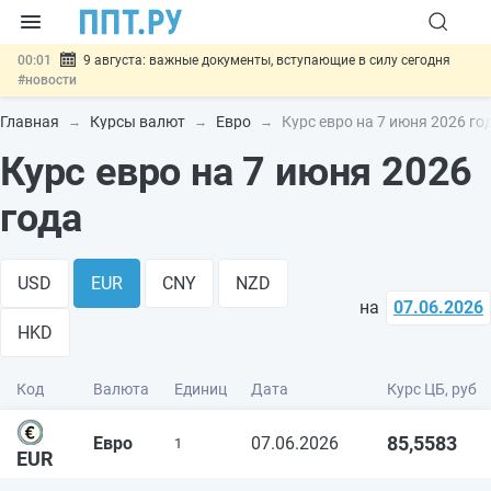
00:01
9 августа: важные документы, вступающие в силу сегодня
#новости
07.08
Подписан закон о блокировке продажи опасных товаров через
«Честный знак»
#новости
Главная
Курсы валют
Евро
Курс евро на 7 июня 2026 го
07.08
Дистанционную работу беременных пропишут в ТК РФ
#новости
Курс евро на 7 июня 2026
07.08
Госпошлину за устранение ошибок в документах предлагают
отменить
#новости
года
07.08
Важно
Разработают единые критерии трудовых и ГПХ-
отношений
#новости
USD
EUR
CNY
NZD
на
07.06.2026
HKD
Код
Валюта
Единиц
Дата
Курс ЦБ, руб
85,5583
Евро
07.06.2026
1
EUR