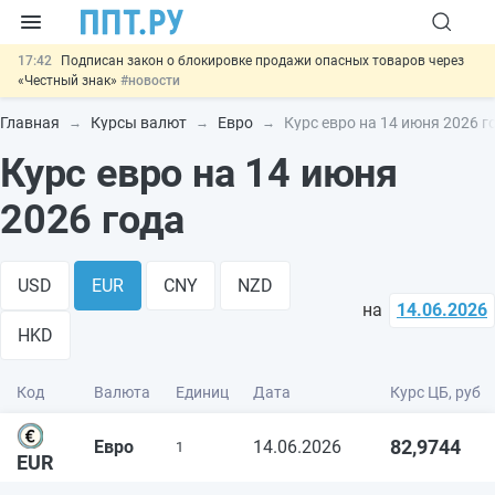
17:42
Подписан закон о блокировке продажи опасных товаров через
«Честный знак»
#новости
17:17
Дистанционную работу беременных пропишут в ТК РФ
#новости
Главная
Курсы валют
Евро
Курс евро на 14 июня 2026 г
16:02
Госпошлину за устранение ошибок в документах предлагают
Курс евро на 14 июня
отменить
#новости
15:25
Изменят правила контроля за подрядчиками ИЖС с эскроу-
счетами
#новости
2026 года
11:31
Важно
Разработают единые критерии трудовых и ГПХ-
отношений
#новости
USD
EUR
CNY
NZD
на
14.06.2026
HKD
Код
Валюта
Единиц
Дата
Курс ЦБ, руб
82,9744
Евро
14.06.2026
1
EUR