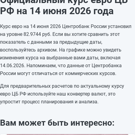
11.06.2026
83,0817
+0,3031
РФ на 14 июня 2026 года
10.06.2026
82,7786
-2,5013
09.06.2026
85,2799
-0,2784
Курс евро на 14 июня 2026 Центробанк России установил
08.06.2026
85,5583
—
на уровне 82.9744 руб. Если вы хотите сравнить этот
07.06.2026
85,5583
—
показатель с данными за предыдущие даты,
06.06.2026
85,5583
-0,713
воспользуйтесь архивом. На графике можно увидеть
05.06.2026
86,2713
+1,1469
изменения курса на выбранные вами даты, включая
04.06.2026
85,1244
+0,5147
14.06.2026. Напоминаем, что данные от Центробанка
03.06.2026
84,6097
-1,6403
России могут отличаться от коммерческих курсов.
02.06.2026
86,25
+3,613
01.06.2026
82,637
—
Для предварительных расчетов по актуальному курсу
31.05.2026
82,637
—
евро ЦБ РФ используйте наш конвертер валют, это
упростит процесс планирования и анализа.
Вам может быть интересно: