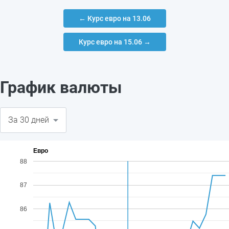
← Курс евро на 13.06
Курс евро на 15.06 →
График валюты
Евро
88
87
86