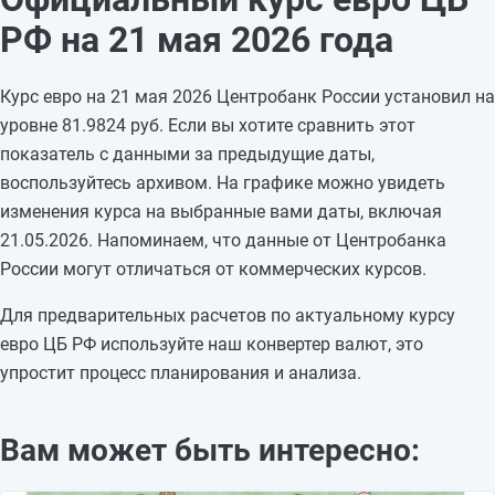
18.05.2026
85,1831
—
РФ на 21 мая 2026 года
17.05.2026
85,1831
—
16.05.2026
85,1831
-1,1069
Курс евро на 21 мая 2026 Центробанк России установил на
15.05.2026
86,29
+0,3882
уровне 81.9824 руб. Если вы хотите сравнить этот
14.05.2026
85,9018
-1,4774
показатель с данными за предыдущие даты,
13.05.2026
87,3792
-1,1699
воспользуйтесь архивом. На графике можно увидеть
12.05.2026
88,5491
—
изменения курса на выбранные вами даты, включая
11.05.2026
88,5491
—
21.05.2026. Напоминаем, что данные от Центробанка
10.05.2026
88,5491
—
России могут отличаться от коммерческих курсов.
09.05.2026
88,5491
+0,6593
08.05.2026
87,8898
-0,1703
Для предварительных расчетов по актуальному курсу
07.05.2026
88,0601
—
евро ЦБ РФ используйте наш конвертер валют, это
упростит процесс планирования и анализа.
Вам может быть интересно: