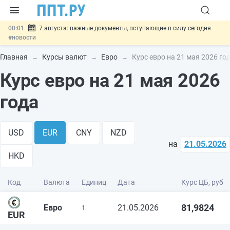
00:01
7 августа: важные документы, вступающие в силу сегодня
#новости
06.08
Минпромторг предложил запретить смешанные лоты
электроники в госзакупках
#новости
Главная
Курсы валют
Евро
Курс евро на 21 мая 2026 го
06.08
Подписан указ об отмене спецрежима для вкладов физлиц из
Курс евро на 21 мая 2026
недружественных стран
#новости
06.08
Возврат денег за риелторские услуги при недействительных
сделках: инициатива
#новости
года
06.08
Важно
Обеспечительный платёж СПОТ могут заменить
банковской гарантией
#новости
USD
EUR
CNY
NZD
на
21.05.2026
HKD
Код
Валюта
Единиц
Дата
Курс ЦБ, руб
81,9824
Евро
21.05.2026
1
EUR