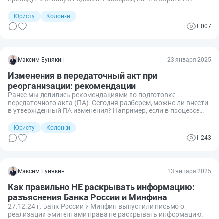
внимание.
Юристу
Колонки
1 007
Максим Бунякин
23 января 2025
Изменения в передаточный акт при
реорганизации: рекомендации
Ранее мы делились рекомендациями по подготовке
передаточного акта (ПА). Сегодня разберем, можно ли внести
в утвержденный ПА изменения? Например, если в процессе
реорганизации выяснилось, что нужно включить/исключить
из него часть имущества, прав, обязательств.
Юристу
Колонки
1 243
Максим Бунякин
13 января 2025
Как правильно НЕ раскрывать информацию:
разъяснения Банка России и Минфина
27.12.24 г. Банк России и Минфин выпустили письмо о
реализации эмитентами права не раскрывать информацию.