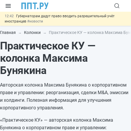
12:42
Губернаторам дадут право вводить разрешительный учёт
иностранцев
#новости
12:05
ФНС изменит правила рассмотрения жалоб на налоговые
органы
#новости
Главная
Колонки
Практическое КУ — колонка Максима Бу
11:31
Важно
Разработают единые критерии трудовых и ГПХ-
Практическое КУ —
отношений
#новости
10:48
Ужесточат наказание за мошенничество в отношении военных и
ветеранов
#новости
колонка Максима
13:16
Могут разрешить использование персональных данных россиян
для обучения ИИ
#новости
Бунякина
Авторская колонка Максима Бунякина о корпоративном
праве и управлении: реорганизация, сделки M&A, эмиссии
и холдинги. Полезная информация для улучшения
корпоративного управления.
«Практическое КУ» — авторская колонка Максима
Бунякина о корпоративном праве и управлении: