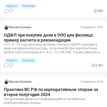
Юристу
Колонки
963
Максим Бунякин
18 февраля 2025
НДФЛ при покупке доли в ООО для физлица:
пример расчета и рекомендации
С 01.01.25 года физлица должны платить НДФЛ с дохода в
виде материальной выгоды, полученной при приобретении
доли в ООО (поправки в п. 4 ст. 212 НК РФ). Ранее у физлиц не
возникало обязательство уплаты налога с материальной
выгоды в таких сделках.
Юристу
Колонки
2 367
Максим Бунякин
14 февраля 2025
Практика ВС РФ по корпоративным спорам за
второе полугодие 2024
Продолжаем делиться информацией об интересных
корпоративных спорах.