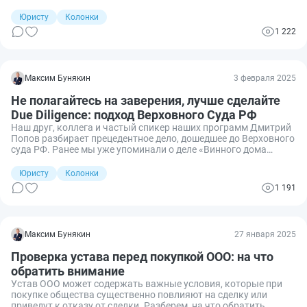
подозрительных операций (согласно № 115-ФЗ).
Юристу
Колонки
1 222
Максим Бунякин
3 февраля 2025
Не полагайтесь на заверения, лучше сделайте
Due Diligence: подход Верховного Суда РФ
Наш друг, коллега и частый спикер наших программ Дмитрий
Попов разбирает прецедентное дело, дошедшее до Верховного
суда РФ. Ранее мы уже упоминали о деле «Винного дома
Фотисаль», где ВС РФ указал, что в отношении участника ООО
действует презумпция — он должен знать о делах общества и
Юристу
Колонки
при покупке доли не может просто так полагаться на
1 191
заверения продавца.
Максим Бунякин
27 января 2025
Проверка устава перед покупкой ООО: на что
обратить внимание
Устав ООО может содержать важные условия, которые при
покупке общества существенно повлияют на сделку или
приведут к отказу от сделки. Разберем, на что обратить