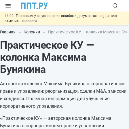
16:02
Госпошлину за устранение ошибок в документах предлагают
отменить
#новости
15:25
Изменят правила контроля за подрядчиками ИЖС с эскроу-
счетами
#новости
Главная
Колонки
Практическое КУ — колонка Максима Бу
14:44
Минцифры предлагает запретить рассылку смс детям
#новости
Практическое КУ —
14:02
Основания для выдворения иностранцев из России стало
больше
#новости
колонка Максима
11:31
Важно
Разработают единые критерии трудовых и ГПХ-
отношений
#новости
Бунякина
Авторская колонка Максима Бунякина о корпоративном
праве и управлении: реорганизация, сделки M&A, эмиссии
и холдинги. Полезная информация для улучшения
корпоративного управления.
«Практическое КУ» — авторская колонка Максима
Бунякина о корпоративном праве и управлении: