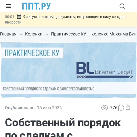
00:01
9 августа: важные документы, вступающие в силу сегодня
#новости
07.08
Подписан закон о блокировке продажи опасных товаров через
«Честный знак»
#новости
Главная
Колонки
Практическое КУ — колонка Максима Бу
07.08
Дистанционную работу беременных пропишут в ТК РФ
#новости
07.08
Госпошлину за устранение ошибок в документах предлагают
отменить
#новости
07.08
Важно
Разработают единые критерии трудовых и ГПХ-
отношений
#новости
Опубликовано:
16 июн
2026
776
Собственный порядок
по сделкам с