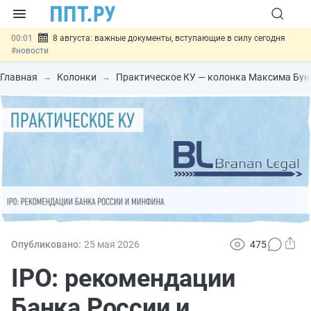
00:01
8 августа: важные документы, вступающие в силу сегодня
#новости
07.08
Подписан закон о блокировке продажи опасных товаров через
«Честный знак»
#новости
Главная
Колонки
Практическое КУ — колонка Максима Бу
07.08
Дистанционную работу беременных пропишут в ТК РФ
#новости
07.08
Госпошлину за устранение ошибок в документах предлагают
отменить
#новости
07.08
Важно
Разработают единые критерии трудовых и ГПХ-
отношений
#новости
Опубликовано:
25 мая 2026
475
IPO: рекомендации
Банка России и