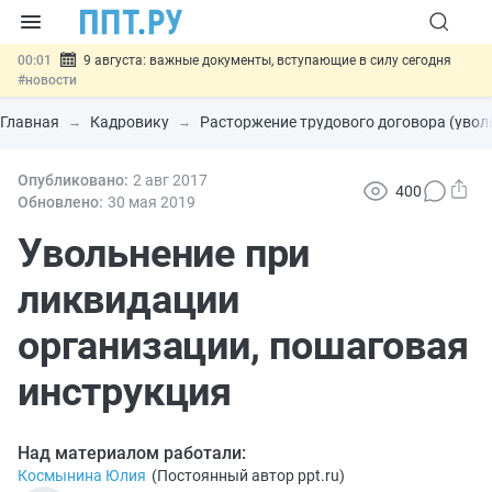
00:01
9 августа: важные документы, вступающие в силу сегодня
#новости
07.08
Подписан закон о блокировке продажи опасных товаров через
«Честный знак»
#новости
Главная
Кадровику
Расторжение трудового договора (увол
07.08
Дистанционную работу беременных пропишут в ТК РФ
#новости
07.08
Опубликовано:
Госпошлину за устранение ошибок в документах предлагают
2 авг
2017
400
отменить
#новости
Обновлено:
30 мая 2019
07.08
Важно
Разработают единые критерии трудовых и ГПХ-
отношений
Увольнение при
#новости
ликвидации
организации, пошаговая
инструкция
Над материалом работали:
Космынина Юлия
(
Постоянный автор ppt.ru
)