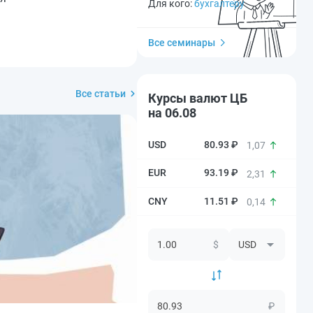
Для кого:
бухгалтеру
Все семинары
Все статьи
Курсы валют ЦБ
на 06.08
80.93 ₽
1,07
93.19 ₽
2,31
11.51 ₽
0,14
$
₽