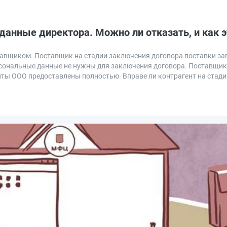
анные директора. Можно ли отказать, и как э
ставщиком. Поставщик на стадии заключения договора поставки з
персональные данные не нужны для заключения договора. Поставщик
нты ООО предоставлены полностью. Вправе ли контрагент на стади
запросить паспортные данные директора, и зачем контрагенты за
нии и на основании чего? Разбираемся.