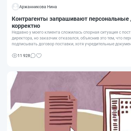
Аржанникова Нина
Контрагенты запрашивают персональные д
корректно
Недавно у моего клиента сложилась спорная ситуация с по
директора, но заказчик отказался, объяснив это тем, что 
подписывать договор поставки, хотя учредительные докуме
рамках проверки на добросовестность и осмотрительность 
директора организации, можно ли отказать в их предоставле
11 928