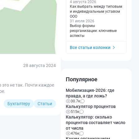
4 августа 2026
Как выбрать между типовым
и индивидуальным уставом
ООО
31 июля 2026
Выбор формы
реорганизации: ключевые
аспекты
Все статьи колонки
28 августа 2024
Популярное
 это не так. Почти каждое
Мобилизация-2026: где
ое.
правда, а где ложь?
30.7к
Бухгалтеру
Статьи
Калькулятор процентов
515к
Калькулятор: сколько
процентов составляет число
от числа
476к
Каким организациям