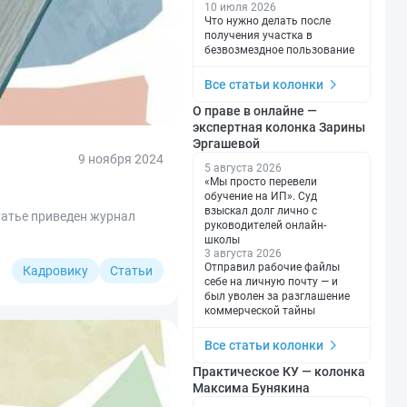
10 июля 2026
Что нужно делать после
получения участка в
безвозмездное пользование
Все статьи колонки
О праве в онлайне —
экспертная колонка Зарины
Эргашевой
9 ноября 2024
5 августа 2026
«Мы просто перевели
обучение на ИП». Суд
взыскал долг лично с
татье приведен журнал
руководителей онлайн-
школы
3 августа 2026
Отправил рабочие файлы
Кадровику
Статьи
себе на личную почту — и
был уволен за разглашение
коммерческой тайны
Все статьи колонки
Практическое КУ — колонка
Максима Бунякина