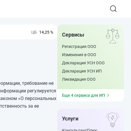
14,25 %
Сервисы
Регистрация ООО
Изменения в ООО
Декларация УСН ООО
Декларация УСН ИП
Ликвидация ООО
ормации, требование не
информации регулируется
Еще 4 сервиса для ИП
законом «О персональных
ственность за ее
Услуги
КонсультантПлюс