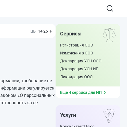
14,25 %
Сервисы
Регистрация ООО
Изменения в ООО
Декларация УСН ООО
Декларация УСН ИП
Ликвидация ООО
ормации, требование не
информации регулируется
Еще 4 сервиса для ИП
законом «О персональных
ственность за ее
Услуги
КонсультантПлюс