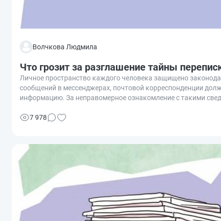
Волчкова Людмила
Что грозит за разглашение тайны перепис
Личное пространство каждого человека защищено законодат
сообщений в мессенджерах, почтовой корреспонденции должн
информацию. За неправомерное ознакомление с такими сведе
разбираться, что грозит за разглашение тайны переписки и с
7 978