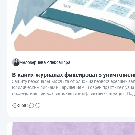
Челозерцева Александра
В каких журналах фиксировать уничтожен
Защиту персональных считают одной из первоочередных зад
юридическим рискам и нарушениям. В своей практике я узнал
последствия при возникновении конфликтных ситуаций. Под
персональных данных для обеспечения безопасности органи
3 686