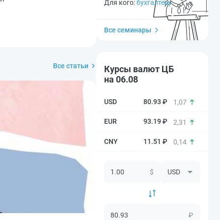
Для кого:
бухгалтеру
Все семинары
Все статьи
Курсы валют ЦБ
на 06.08
80.93 ₽
1,07
93.19 ₽
2,31
11.51 ₽
0,14
$
₽