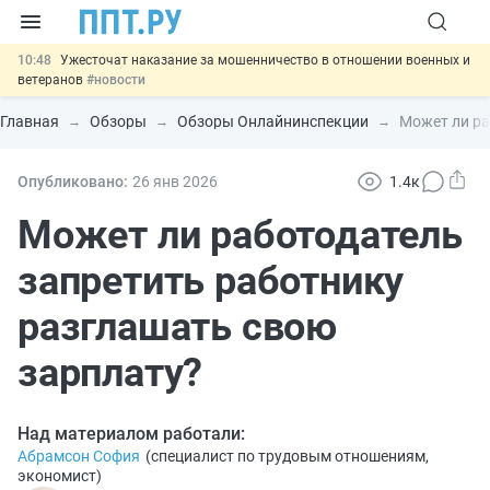
10:48
Ужесточат наказание за мошенничество в отношении военных и
ветеранов
#новости
10:00
Введут маркировку и идентификацию игроков в видеоиграх
#новости
Главная
Обзоры
Обзоры Онлайнинспекции
Может ли ра
09:13
ЕГЭ могут отменить и заменить государственной итоговой
аттестацией
#новости
00:01
7 августа: важные документы, вступающие в силу сегодня
Опубликовано:
26 янв
2026
1.4к
#новости
11:31
Важно
Разработают единые критерии трудовых и ГПХ-
Может ли работодатель
отношений
#новости
запретить работнику
разглашать свою
зарплату?
Над материалом работали:
Абрамсон София
(
специалист по трудовым отношениям,
экономист
)