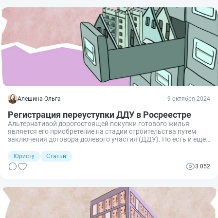
Алешина Ольга
9 октября 2024
Регистрация переуступки ДДУ в Росреестре
Альтернативой дорогостоящей покупки готового жилья
является его приобретение на стадии строительства путем
заключения договора долевого участия (ДДУ). Но есть и еще
один вариант — оформление переуступки права требования.
Разберем, как заключается такой договор и как провести его
Юристу
Статьи
регистрацию в Росреестре.
3 052