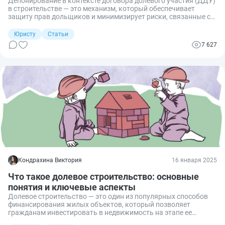
Депонирование в контексте договора долевого участия (ДДУ)
в строительстве — это механизм, который обеспечивает
защиту прав дольщиков и минимизирует риски, связанные с
инвестициями в строительство жилья. Рассказываю, что
такое срок депонирования, можно ли его продлить и что
Юристу
Статьи
делать в случае изменения этого срока.
7 627
Кондрахина Виктория
16 января 2025
Что такое долевое строительство: основные
понятия и ключевые аспекты
Долевое строительство — это один из популярных способов
финансирования жилых объектов, который позволяет
гражданам инвестировать в недвижимость на этапе ее
возведения. Однако, несмотря на свои преимущества,