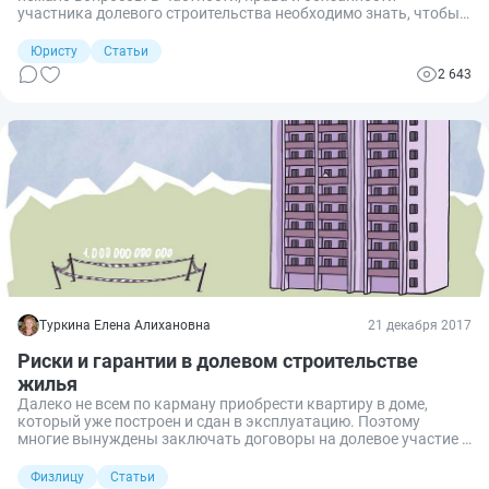
участника долевого строительства необходимо знать, чтобы в
случае возникновения спорной ситуации защитить свои
интересы. Поговорим об этом.
Юристу
Статьи
2 643
Туркина Елена Алихановна
21 декабря 2017
Риски и гарантии в долевом строительстве
жилья
Далеко не всем по карману приобрести квартиру в доме,
который уже построен и сдан в эксплуатацию. Поэтому
многие вынуждены заключать договоры на долевое участие в
строительстве жилья — так можно получить вожделенные
квадратные метры за более или менее приемлемые деньги. Но
Физлицу
Статьи