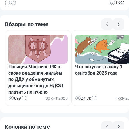
до недавнего времени можно было не получить ничего, если
1 998
застройщик обанкротился, пропал или у него не хватило денег
на завершение стройки. В этой статье мы расскажем, какие
попытки защитить дольщиков были приняты государством в
этом году и на что стоит обратить внимание, если вы тоже
Обзоры по теме
планируете приобретать жилье с использованием «долевки».
Позиция Минфина РФ о
Что вступает в силу 1
сроке владения жильём
сентября 2025 года
по ДДУ у обманутых
дольщиков: когда НДФЛ
платить не нужно
899
30 окт 2025
24.7к
1 сен 2
Колонки по теме