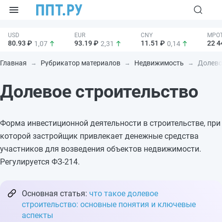
80.93 ₽
93.19 ₽
11.51 ₽
22 4
1,07
2,31
0,14
Главная
Рубрикатор материалов
Недвижимость
Долево
Долевое строительство
Форма инвестиционной деятельности в строительстве, при
которой застройщик привлекает денежные средства
участников для возведения объектов недвижимости.
Регулируется ФЗ-214.
Основная статья:
что такое долевое
строительство: основные понятия и ключевые
аспекты