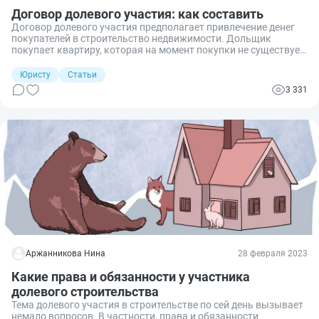
Договор долевого участия: как составить
Договор долевого участия предполагает привлечение денег
покупателей в строительство недвижимости. Дольщик
покупает квартиру, которая на момент покупки не существует.
Рассказываем об особенностях договора долевого участия,
как его зарегистрировать и на что обратить внимание при
Юристу
Статьи
заключении.
3 331
Аржанникова Нина
28 февраля 2023
Какие права и обязанности у участника
долевого строительства
Тема долевого участия в строительстве по сей день вызывает
немало вопросов. В частности, права и обязанности