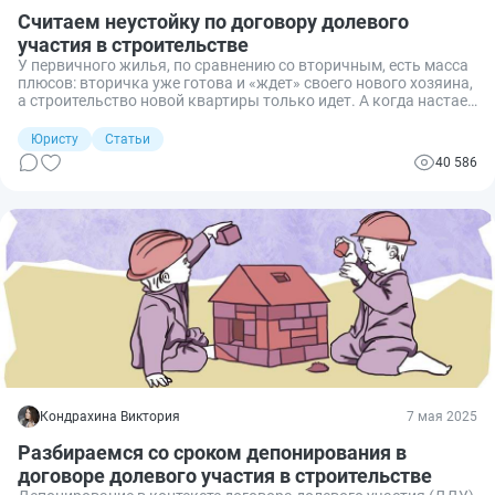
Считаем неустойку по договору долевого
участия в строительстве
У первичного жилья, по сравнению со вторичным, есть масса
плюсов: вторичка уже готова и «ждет» своего нового хозяина,
а строительство новой квартиры только идет. А когда настает
срок получения заветных ключей, то несостоявшиеся
новоселы видят вместо нового жилья продолжающуюся
Юристу
Статьи
стройку. «Подождите немного», — говорит застройщик. Что
40 586
делать — подождем, но за неустойкой по ДДУ обратимся.
Рассмотрим, как рассчитать неустойку по ст. 6 214-ФЗ для
физлица.
Кондрахина Виктория
7 мая 2025
Разбираемся со сроком депонирования в
договоре долевого участия в строительстве