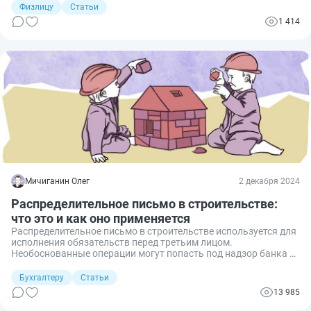
использование подобного инструмента сопряжено с
Физлицу
Статьи
определенными рисками, которые важно учитывать.
1 414
Расскажем подробнее о ключевых аспектах этого понятия,
его преимуществах и недостатках.
Мичиганин Олег
2 декабря 2024
Распределительное письмо в строительстве:
что это и как оно применяется
Распределительное письмо в строительстве используется для
исполнения обязательств перед третьим лицом.
Необоснованные операции могут попасть под надзор банка с
целью противодействия легализации преступных доходов,
поэтому необходимо знать, какие данные обязательно
Бухгалтеру
Статьи
следует указать в тексте. Рассказываю об этом.
13 985