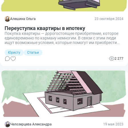
Алешина Ольга
23 сентября 2024
Переуступка квартиры в ипотеку
Покупка квартиры — дорогостоящее приобретение, которое
единовременно по карману немногим. В связи с этим люди
ищут возможные условия, которые помогут им приобрести
жилье дешевле. Одним из таких вариантов является
приобретение по переуступке права по договору долевого
Юристу
Статьи
участия (ДДУ). Разберем, возможна ли переуступка по ДДУ
2 277
по ипотеке и как ее оформить.
Челозерцева Александра
19 мая 2023