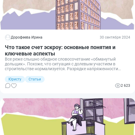
Дорофеева Ирина
30 сентября 2024
Что такое счет эскроу: основные понятия и
ключевые аспекты
Все реже слышно обидное словосочетание «обманутый
дольщик». Похоже, что ситуация с долевым участием в
строительстве нормализуется. Разрядке напряженности
помогло обязательное использование эскроу-счетов при этом
популярном способе приобретения недвижимости.
Юристу
Статьи
2 623