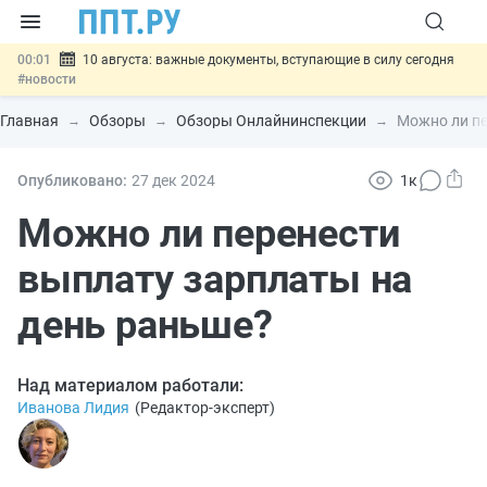
00:01
10 августа: важные документы, вступающие в силу сегодня
#новости
07.08
Подписан закон о блокировке продажи опасных товаров через
«Честный знак»
#новости
Главная
Обзоры
Обзоры Онлайнинспекции
Можно ли пе
07.08
Дистанционную работу беременных пропишут в ТК РФ
#новости
07.08
Госпошлину за устранение ошибок в документах предлагают
Опубликовано:
27 дек
2024
1к
отменить
#новости
07.08
Важно
Разработают единые критерии трудовых и ГПХ-
Можно ли перенести
отношений
#новости
выплату зарплаты на
день раньше?
Над материалом работали:
Иванова Лидия
(
Редактор-эксперт
)