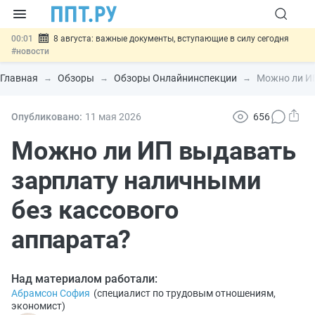
00:01
8 августа: важные документы, вступающие в силу сегодня
#новости
07.08
Подписан закон о блокировке продажи опасных товаров через
«Честный знак»
#новости
Главная
Обзоры
Обзоры Онлайнинспекции
Можно ли ИП
07.08
Дистанционную работу беременных пропишут в ТК РФ
#новости
07.08
Госпошлину за устранение ошибок в документах предлагают
Опубликовано:
11 мая 2026
656
отменить
#новости
07.08
Важно
Разработают единые критерии трудовых и ГПХ-
Можно ли ИП выдавать
отношений
#новости
зарплату наличными
без кассового
аппарата?
Над материалом работали:
Абрамсон София
(
специалист по трудовым отношениям,
экономист
)