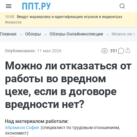
10:00
Введут маркировку и идентификацию игроков в видеоиграх
#новости
09:13
ЕГЭ могут отменить и заменить государственной итоговой
аттестацией
#новости
Главная
Обзоры
Обзоры Онлайнинспекции
Можно ли от
00:01
7 августа: важные документы, вступающие в силу сегодня
#новости
06.08
Минпромторг предложил запретить смешанные лоты
Опубликовано:
11 мая 2026
351
электроники в госзакупках
#новости
06.08
Важно
Обеспечительный платёж СПОТ могут заменить
Можно ли отказаться от
банковской гарантией
#новости
работы во вредном
цехе, если в договоре
вредности нет?
Над материалом работали:
Абрамсон София
(
специалист по трудовым отношениям,
экономист
)