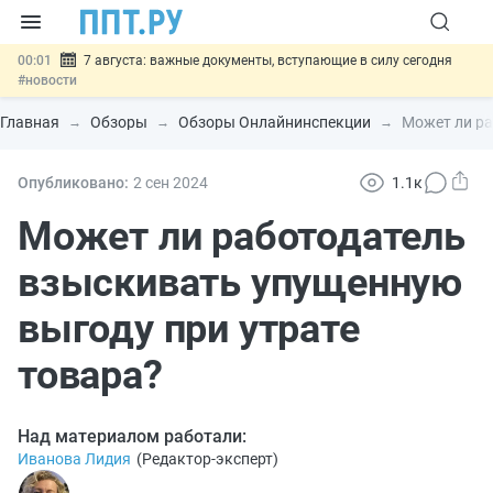
00:01
7 августа: важные документы, вступающие в силу сегодня
#новости
06.08
Минпромторг предложил запретить смешанные лоты
электроники в госзакупках
#новости
Главная
Обзоры
Обзоры Онлайнинспекции
Может ли ра
06.08
Подписан указ об отмене спецрежима для вкладов физлиц из
недружественных стран
#новости
06.08
Возврат денег за риелторские услуги при недействительных
Опубликовано:
2 сен
2024
1.1к
сделках: инициатива
#новости
06.08
Важно
Обеспечительный платёж СПОТ могут заменить
Может ли работодатель
банковской гарантией
#новости
взыскивать упущенную
выгоду при утрате
товара?
Над материалом работали:
Иванова Лидия
(
Редактор-эксперт
)