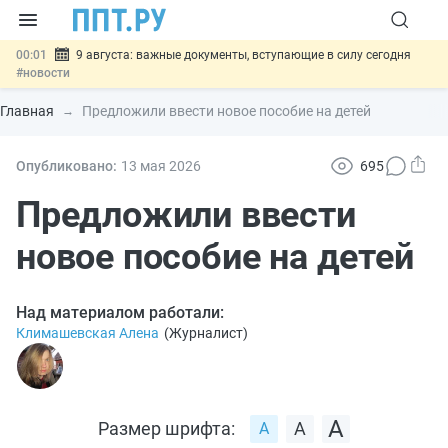
00:01
9 августа: важные документы, вступающие в силу сегодня
#новости
07.08
Подписан закон о блокировке продажи опасных товаров через
«Честный знак»
#новости
Главная
Предложили ввести новое пособие на детей
07.08
Дистанционную работу беременных пропишут в ТК РФ
#новости
07.08
Госпошлину за устранение ошибок в документах предлагают
Опубликовано:
13 мая 2026
695
отменить
#новости
07.08
Важно
Разработают единые критерии трудовых и ГПХ-
Предложили ввести
отношений
#новости
новое пособие на детей
Над материалом работали:
Климашевская Алена
(
Журналист
)
Размер шрифта: